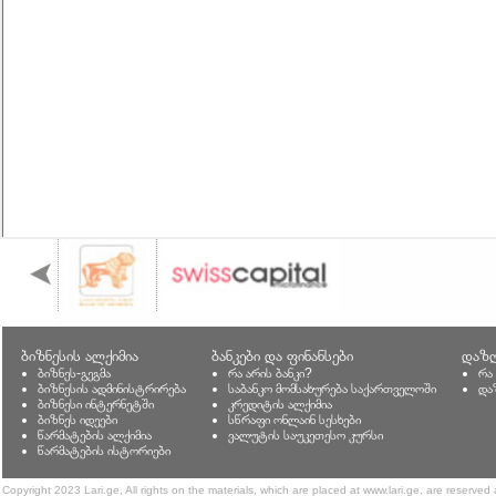
ბიზნესის ალქიმია
ბანკები და ფინანსები
დაზღ
ბიზნეს-გეგმა
რა არის ბანკი?
რა
ბიზნესის ადმინისტრირება
საბანკო მომსახურება საქართველოში
და
ბიზნესი ინტერნეტში
კრედიტის ალქიმია
ბიზნეს იდეები
სწრაფი ონლაინ სესხები
წარმატების ალქიმია
ვალუტის საუკეთესო კურსი
წარმატების ისტორიები
Copyright 2023 Lari.ge, All rights on the materials, which are placed at www.lari.ge, are reserved