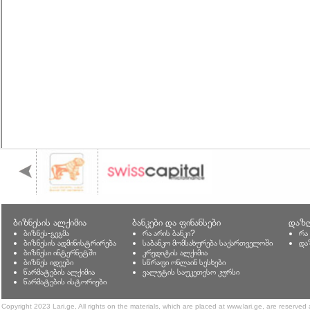
ბიზნესის ალქიმია
ბანკები და ფინანსები
დაზღ
ბიზნეს-გეგმა
რა არის ბანკი?
რა
ბიზნესის ადმინისტრირება
საბანკო მომსახურება საქართველოში
და
ბიზნესი ინტერნეტში
კრედიტის ალქიმია
ბიზნეს იდეები
სწრაფი ონლაინ სესხები
წარმატების ალქიმია
ვალუტის საუკეთესო კურსი
წარმატების ისტორიები
Copyright 2023 Lari.ge, All rights on the materials, which are placed at www.lari.ge, are reserved