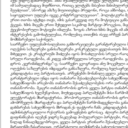
აქვს ვიდრე დანარჩენებს. ამას შესაძლებელია მოყვეს ელიტების გაძლ
იმ საშუალებადაც მივიჩნიოთ, რითაც ელიტებს მასებით მანიპულირ
შეუძლიათ", სწორედ ამაზე მიუთითებდა პრუდონი, როცა ამბობდა, რ
საყოველთაო უფლება იგევე კონტრრევოლუციააო". პოლიტიკური მე
ერთი თაობა იტეხდა თავს, იმის გასარკვევად თუ რა მოტივაცია გან
ქცევას. ხმის მიცემა ერთი შეხედვით საკამოდ მარტივი პროცესია, მა
ქვეცნობიერული მოტივები იმალება. ზოგის აზრით ხმის მიცემა იმ 
ინტერესების გამოხატულებაა, რომლებიც თითქმის ისევე ირჩვენ პ
მომხმარებელი საქონელს.
საარჩევნო უფლებამოსილებათა განხორციელება გარანტირებულია მ
ოლქების საზღვრები განისაზღვრება კონკრეტული ყველასათვის მის
მიხედვით. ეს კრიტერიუმი შიძლება იყოს მოსახლეობის სრული რაო
სრული რაოდენობა, ან კიდევ ამომრჩეველთა სრული რაოდენობა. გ
დროს „ჯერიმანდერინგი"-ც -საარჩევნო გეოგრაფია ანუ მოცემული ა
ოლქების საზღვრების იმდაგვარი განსაზღვრა, რომელიც ხელსაყრე
კანდიდატისა თუ პარტიისათვის. არჩევნებში მონაწილე ყველა კანდი
გარანტირებული უნდა იყოს თანაბარი შესაძლებლობები სახელმწიფო
სახელმწიფოში არსებობს თანაბარი შესაძლებლობების ორი ვარიან
თანასწორობა. მკაცრი თანასწორობის დროს ყველა პარტია თანაბ
სახელმწიფოს ხელშეწყობით, მიუხედავად პარლამენტში მისი წარმო
ელექტორატის მხარდაჭერისა. პროპორციული თანასწორობის დრო
ამომრჩევლის მხარდაჭერა და პარლამენტში წარმომადგენლობა განა
დახმარებას სახელმწიფოს მხრიდან.ეს ფაქტორი ჩანს კანდიდატების
ადმინისტრაციულოი რესურსის გამოყენების დროსაც. ძლიერი პარტ
დაფინანსებას იღებენ ვიდრე ნაკლებად პოპულარული პარტიები, რა
წილად წინააღმდეგობრივია, ყველა პარტიას ერთნაირი შესაძლებლო
მარათონში ჩასართავად. ორპარტიული დომინირება სახელისუფლ