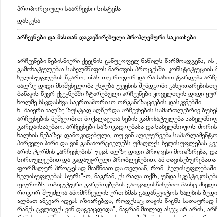
პროპორციული
საარჩევნო
სისტემა
დასკვნა
არჩევნები და მასთან დაკავშირებული პროპლემური საკითხები
არჩევნები ნებისმიერი ქვეყნის განუყოფელ ნაწილს წარმოადგენს, ის
გამოხატულებაა სახელმწიფოს მართვის პროცესში. კონსტიტუციის მ
ხელისუფლების წყარო, იმას თუ როგორ და რა სახით ტარდება არჩე
ძალზე დიდი მნიშვნელობა ენჭება ქვეყნის შემდგომი განვითარები
ბანაკის წევრ ქვეყნებში ჩტარებული არჩევნები ყოველთვის დიდი 
ხოლმე ხსვდასხვა საერთაშორისო ორგანიზაციების დასკვნებში.
ხ. მაიერი ძალზე ზუსტად აღწერდა არჩევნების სამართლებრივ ბუნე
არჩევნების მეშვეობით მოქალაქეთა ნების გამოხატულება სახელმწ
გარდაისახებაო. არჩევნები საზოგადოებასა და სახელმწიფოს შორი
ხალხის ნებაზეა დამოკიდებული, თუ ვინ აღიჭურვება საპარლამენტო მ
პირველი პირი და ვინ განახორციელებს უმაღლეს ხელისუფლებას.ყვ
არის ტერმინ „არჩევნების" უკან ძლზე დიდი პროცესი მოიაზრება, დ
სირთულეებით და გადაუჭრელი პრობლემებით. ამ თავისებურებათა 
ფორმალურ პროცესად მიაჩნიათ და თვლიან, რომ „ხელისუფლებაში 
ხელისუფლებას სურს"-ო, მაგრამ, ეს რაღა თქმა, უნდა სკეპტიკოსები
ფიქრობს. ობიექტური გარემოებების გათვალისწინებით მაინც ძნელი
როგორ შეუძლია ამომრჩევლის ერთ ხმას გადაწყვიტოს ხალხის ბედი
ალბათ ამგვარ იდეას იზიარებდა, როდესაც თავის წიგნს სათაურად წ
რამეს ცვლიდეს ვინ დაგვაცდიდა", მაგრამ მთლად ასეც არ არის, არჩ