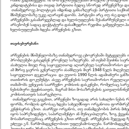
რამის გადამწყვეტია. ის ხომ ხელისუფლებაში მოსვლის ერთადერთი 
კანდიდატებისა და თავად პარტიათა ბედიც სწორედ არჩევნებზეა დ
თანამედროვე პოლიტიკას იმდინად განსაზღვრავს პარტიათა საქმია
მნიშვნელობაზე უკვე აღარავინ დაობს. პარტიები არც თუ ისე დიდი 
არჩევნებში გასამარჯვებლად და ხელისუფლების შესანარჩუნებელი ი
არსებობენ სადაც დიქტატურა დასამხედრო რეჟიმია გამეფებული.პ
ხელისუფლებაში ხდება არჩევნების გზით.
თავისებურებანი
არჩევნების მნიშვნელობაზე თანამედროვე ცხოვრებაში მეტყველებს 
პრობლემები გასცდნენ ეროვნულ საზღვრებს. ამ თემამ შეიძინა საე
ასახულია მთელ რიგ საყოველთაოდ აღიარებულ საერთაშორისო დოკ
ამ მხრივ გაეროს გენერალური ასამბლეის მიერ 1948 წელს მიღებუ
საყოველთაო დეკლარაცია და ეუთოს 1990 წლის ადამიანური განზომ
თათბირის დოკუმენტი. ასევე არჩევნების საერთაშორისო რეგულაცი
თამაშობს ვენეციის საარჩევნო კომისიის დასკვნები, რომელსაც სარე
ნებისმიერი ქვეყნისათვის, მაგრამ მისი მოსაზრებების გათვალისწინე
კომისიისათვის სასარგებლოა.
თანამედროვე გაგებით, არჩევნები ზოგადად არის სახალხო ნების 
ფორმა, რომლის დროსაც ხდება სახელმწიფო ორგანოთა ფორმირებ
კენჭისყრის გზით. ასარჩევი ორგანოს, თუ თანამდებობის პირის მიხე
იყოს საპრეზიდენტო, საპარლამენტო ან მუნიციპალური, ზოგ ქვეყან
მოსამართლეებსაც არჩევნების გზით ირჩევენ. არჩევნების შედეგად ჩ
ეძლევა ე.წ. წარმომადგენლობითი უფლებამოსილება. წარმომადგენ
პოლიტიკური პრინციპი საზოგადოებრივი საქმიანობის ისეთი ფორმა