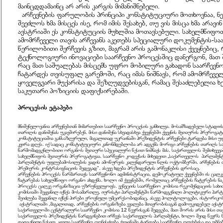
მაინცდდამაინც არ არის კარგის მიმანიშნებელი.
არჩევნების ფარულობის პრინციპი კონსტიტუციური მოთხოვნაა, ნე
შეეძლოს ხმა მისცეს ისე, რომ იმის შესახებ, თუ ვის მისცა ხმა არავ
ავსტრიაში ეს კონსტიტუციის მუხლშია მოთავსებული. სახელმწიფო
ამომრჩეველი თავის არჩევანს აკეთებს სპეციალური დოკუმენტის-სა
წერილობითი შერჩევის გზით, მაგრამ არის გამონაკლისი ქვეყნებიც
ტექნოლოგიური ინოვაციები საარჩევნო პროცესშიც დანერგონ, მათ 
რაც მათ საშუალებას მისცემს უფრო მობილური გახადონ საარჩევნო
ჩატარდეს თვისუფალ გარემოში, რაც იმას ნიშნავს, რომ ამომრჩევ
ყოველგვარი მუქარისა და შეზღუდვებისგან, რამაც შესაძლებელია 
საკუთარი პოზიციის დაფიქსირებაში.
პროცესის ეტაპები
მნიშვნელოვანია არჩევნებთან მიმართებით საარჩევნო პროცესის განხილვა. მოსამზადებელი სტადიის
თარიღის დანიშვნას უკავშირებენ. მისი დანიშვნა სხვადასხვა ქვეყნებში ქვეყნის მეთაურის პრეროგატ
კონსტიტუციაშია განსაზღვრული, მაგალითად უკრაინაში პრეზიდენტის არჩევნები ტარდება მისი 
კვირა დღეს. იქ სადაც კონსტიტუციური კანონმდებლობა არ ადგენს მორიგი არჩევნების თარიღს ს
წარმომადგენლობითი ორგანოს მეთაური სპეციალური წესით ნიშნავს მას. საქართველოს შემთხვევაშ
სახელმწიფოს მეთაურის პრეროგატივაა. საარჩევნო კოდექსის მიხედვით „საქართველოს პარლამენტ
პარლამენტის უფლებამოსილების ვადის ამოწურვის კალენდარული წლის ოქტომბერში. არჩვნების 
პრემიერის კონტრასიგნაციის შედეგად". ასევე ხდება პრეზიდენტის არჩევნების დროსაც.
არჩევნების პროცესს წარმართავს საარჩევნონო ადმინისტრაცია, დემოკრატიულ ქვეყნებში ის ცალ
ჩატარებას სახელმწიფო ორგანო ახდენს. ხოლო იმ ქვეყნებში, რომელთაც არჩევნების ჩატერების ნ
პროცესს ცალკე ორგანიზაცია უზრუნველყოფს. ვენეციის საარჩევნიო კომისია რეკომენდაციის სახ
კომისიაში შეყვანილ იქნეს მოსამართლე, იურისტი პარლამენტში წარმოდგენილი პოლიტიკური პარტ
შეიძლება შეყვანილ იქნენ პირები ეროვნული უმცირესობიდანაც, ასევე პოლიტოლოგები, ისტორიკოსე
ავსტრალიაში ,მაგალითად, არჩევნების ორგანიზება ევალება მთავრობისაგან დამოუკიდებელ ავსტ
საქართველოში ცენტრალური საარჩევნო კომისია 12 წევრისგან შედგება, მათ შორის არის მისი თა
საქართველოს პრეზიდენტის წარდგინებით ირჩევს საქართველოს პარლამენტი, ხოლო შვიდ წევრს ნი
დადგენილი წესით. ყველა საარჩევნო ღონისძიება ქვეყანაში ტარდება საარჩევნო ოლქებისა და უბნე