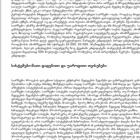
მიხედვითსაარჩევნო ოლქი შეიძლება იყოს ერთ მანდატიანი (ერთი პირი აირჩევა) ან მრავალმანდატიან
საოლქო საარჩევნო კომისია არის საქართველოს საარჩევნო ადმინისტრაციის მუდმივ მოქმედი ტ
კომისიებს ქმნის ცესკო სრული შემადგენლობის უმრავლესობით.
ტერიტორიულების მიხედვით შეიძლება იყოს საერთო ეროვნული საარჩევნო ოლქი, როდესაც მთელი 
მაგალითად: ისრაელი, ბელგია. კენჭისყრის ჩასატარებლად და ხმების დასთვლელად სააჩევნო ოლქი
უბანი იქმნება არანაკლებ ოც და არაუმეტეს ათას ხუთასი ამომრჩევლისათვის. ამ უბნებს შესაბამისი
საარჩევნო უბანზე ამომრჩევლები მიდიან რათა გამოხატონ თავისი ნება და ხმა მისცენ რჩეულებს. ს
განსხვავებულია. საინტერესოა, ასევე საარჩევნო რეგისტრაცია და საარჩევნო სიების შედგენა. ამო
იყოს მხოლოდ საარჩევნო სიაშიშეტანილი პირი. რეგისტრაციის საფუძველზე დგება ამომრჩეველთა სი
კანდიდატების წარდგენაც, რომლებიც სხვადასხვა ქვეყნებში განსხვავებულად რეგულირდება. კან
უამრავ წესთა შორის დღეს ყველაზე გავრცელებულია: წარდგენა კანდიდატის პირადი განცხადების 
რაოდენობის ამომრჩევლის ხმა სჭირდება 10 000, 20 000. პრეზიდენტობის კანდიდატობის წარდ
პარტიის, ბლოკის განცხადების საფუძველზე.ზოგ ქვეყანაში კანდიდატებს ასახელებენ,ამომრჩევლ
უკავიათ.მაგალითად 500 მოქალაქეს საფრანგეთში რომლებიც არიან პარლამენტის წევრები, შეუძ
კანდიდატი.
სისტემები-მათი დადებითი და უაროფითი თვისებები
საარჩევნო პროცესის დასკვნითი სტადიაა კენჭისყრის შედეგების შეჯამება და გამარჯვებულის გა
შესაბამისი ოქმი,თუმცა მანამდე მნიშვნელოვანია თავად საარჩევნო სისტემების მიმოხილვა და ჩვენ
არჩევნების სისტემებთან დაკავშირებით აზრთა სხვადასხვაობაა. პრაკტიკაში გავრცელებულია მ
საარჩევნო სისიტემები. საარჩევნო სისტემის თავისებურებები დამოკიდებულია იმაზე, თუ რომელი 
შედეგების შეჯამებას-უმრავლესობის თუ თანაფარდობის, სწორედ ამ ნიშნით განასხვავებენ ერთი 
ფრანგული მაჟორიტედან წარმოდგება უმრავლესობას ნიშნავს და არჩევნებში გამარჯვებულადაც ი
მიიჩნევენ, რომელიც სხვებზე მეტ ხმებს მოიპოვებს, მეორე მხრივ არსებობს პროპორციონალიზმის 
წარმოდგება და ნიშნავს ნაწილების მიხედვით განაწილებას, ანუ არჩევნების შედეგად მანდატები ს
ნაწილდება მიღებული ხმების პროპორციულად. ამ ორივე სისტემას გარკვეული ხარვეზები გააჩნია,
შერეული საარჩევნო სისტემა, მაგრამ ვერც ამ უკნასკნელზე ვიტყვით, რომ ის დიდი დადებითი მხარე
მაჟორიტარულ და პროპორციულ სისტემებს შორის შუალედური რგოლია, რომელსაც, ჩემი აზრით,
უკიდურესობა ის არის საარჩევნო სისტემებთან მიმართებით, რომ სახელისუფლებო ძალები მათ მო
ნებასურვილიდან გამომდინარე, რომ როგორმე შეინარჩუნონ ან გაიხანგრძლივონ ხელისუფლებაში ყ
რომ საარჩევნო სისტემათა სახეების რამდენიმე ათეული ვარიაცია არსებობს იმის მიხედვით, თუ ვი
იტალიელი მეცნიერის ს. კორადოს მონაცემებით 1908 წელს პროპორციული სისტემების უკვე 100 
პროპორციული საარჩევნო სისტემა პირველად ბელგიაში მე-18 საუკუნეში იქნა გამოყენებული,ეს ფა