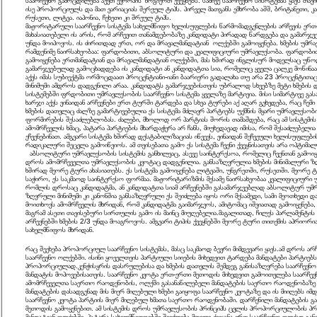
საარჩევნო გამოცდილება აქვთ ევროპის ზოგიერთ ქვეყნებს. სამივე საარჩევნო სისრტემას ყავს თ
ისე პროპორციულს და მათ ვარიაციას შერეულ ტიპს. პირველ მათგანს ემხრობა აშშ, ბრიტანეთი, კა
რუსეთი, ლიტვა. იაპონია, ჩეხეთი კი შრეულ ტიპს.
მაჟორიტარული საარჩევნო სისტემა სახელმწიფო ხელისუფლების წარმომადგენლების არჩევის ერთ
მახასიათებელი ის არის, რომ არჩევით თანამდებობაზე კანდიდატი პირადად წარდგება და გამარჯვებ
უნდა მოიპოვოს. ის ძირითდად ერთ, ორ და მრავალმანდატიან ოლქებში გამოიყენება. ხმების უმ
რამდენიმე ნაირსახეობაა: ფარდობითი, აბსოლიტური და კვალიფიციური უმრავლესობა. ფარდობი
გამოიყენება ერთმანდატიან და მრავალმანდატიან ოლქებში, მას ხშირად ინგლისურ მოდელსაც უწოდე
გამარჯვებულად გამოცხადდება ის კანდიდატი ან კანდიდატთა სია, რომელიც ყველა ცალკე მოწინააღ
აქვს იმას სუბიექტმა ორმოცდაათ პროცენტიანი-იანი ბაარიერი გადალახა თუ არა 23 პროცენტით
მინიმუმი ამდროს დადგენილი არაა. კანდიდატს გამარჯვებისთვის უბრალოდ სხვებზე მეტი ხმების 
სისტემებში ფრდობითი უმრავლესობის საარჩევნო სისტემა ყველაზე მარტივია. მისი სიმარტივე გასა
ხარჯი აქვს ვინაიდან არჩევნები ერთ ტურში ტარდება და სხვა ტურები აქ აღარ გვხვდება, რაც ჩემ
ხმების დათვლაც ძალზე გამარტივებულია ეს სისტემა მძლავრ პარტიებს უქმნის მყარი უმრავლესო
ფორმირების შესაძლებლობას. ძალები, მხოლოდ ორ პარტიას შორის თამაშდება, რაც ამ სისტემის
ამომრჩევლის ხმაც, პატარა პარტიების მხარდაჭერა არ ჩანს, მიუხედავად იმისა, რომ შესაძლებელია
ეჩვენებინათ. ამგვარი სისტემა ხშირად დესტაბილიზაციას იწვევს, ვინაიდან შეჩვეული ხელისუფლე
რადიკალური შეცვლა გამოიწვიოს. ამ თვისებათა გამო ეს სისტემა ჩვენი ქვეყნისათვის არა ოპტიმალ
აბსოლიტური უმრავლესობის სისტემის განხილვაც, ასევე საინტერესოა, რომელიც ჩვენთან გამოიყე
დროს ამომრჩეველთა უმრავლესობის კვოტაც დადგენილია. განსაზღვრულია ხმების მინიმალური ზ
ხშირად მეორე ტური ახასიათებს. ეს სისტემა გამოიყენება ლიტვაში, უნგრეთში, რუსეთში. მეორე
საჭირო, ეს საკმაოდ საინტერესო ფორმაა. მაჟორიტარიზმის მესამე ნაირსახეობაა კვალიფიციური 
რომლის დროსაც კანდიდატმა, ან კანდიდატთა სიამ არჩევნებში გასამარჯვებლად აბსოლიტურ უმრ
ზღვრული მინიმუმი კი კანონშია განსაზღვრული ეს შეიძლება იყოს ორი მესამედი, სამი მეოთხედი დ
მოითხოვს ამომრჩევლის მხრიდან, რომ კანდიდატმა გაიმარჯვოს, ამიტომაც იშვიათად გამოიყენება,
მაგრამ ასეთი თავისებური სირთულის გამო ის მაინც მიუღებელია.მაგალითად, ჩილეს პარლამენტის 
არჩევნებში ხმების 2/3 უნდა მოაგროვოს. ამგვარი ტიპის ქვეყნებში მეორე ტური თითქმის აპრიო
სახელმწიფოს მხრიდან.
რაც შეეხება პროპორციულ საარჩევნო სისტემას, მასც საკმაოდ ბევრი მიმდევარი ყავს.ამ დროს 
საარჩევნო ოლქებში. ისინი ყოველთვის პარტიული სიიების მიხედვით ტარდება მანდატები პარტიებ
პროპორციულად.კენჭისყრის დასრულებისა და ხმების დათვლის შემდეგ განისაზღვრება საარჩევნო
მანდატის მოპოვებისათვის. საარჩევნო კვოტა ერთ-ერთი მეთოდის მიხედვით გამოითვლება საარჩევ
ამომრჩეველთა საერთო რაოდენობის, ოლქში გასანაწილებელი მანდატების საერთო რაოდენობაზე 
მანდატების დასადგენად მის მიერ მიღებული ხმები გაიყოფა საარჩევნო კვოტაზე და ის მიიღებს იმ
საარჩევნო კვოტა პარტიის მიერ მიღებულ ხმათა საერთო რაოდენობაში. დარჩენილი მანდატების გა
მეთოდის გამოყენებით. ამ სისტემის დროს უმრავლესობის პრინციპს ცვლის პროპორციულობის პრინ
მანდატიან ოლქებში. პატარა სახელმწიფოებში შეიძლება მთელი ქვეყანა ერთ საარჩევნო ოლქად გა