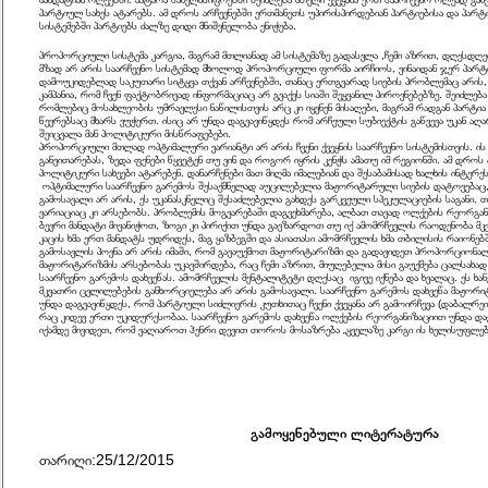
პარტიულ სახეს ატარებს. ამ დროს არჩევნებში ერთმანეთს უპირისპირდებიან პარტიებისა და პარტ
სისტემებში პარტიებს ძალზე დიდი მნიშვნელობა ენიჭება.
პროპორციული სისტემა კარგია, მაგრამ მთლიანად ამ სისტემაზე გადასვლა ,ჩემი აზრით, დღესდ
მზად არ არის საარჩევნო სისტემად მხოლოდ პროპორციული ფორმა აირჩიოს, ვინაიდან ჯერ პარტიე
დამოუკიდებლად საკუთარი სიტყვა თქვან არჩევნებში, თანაც ერთგვარად სიების პრობლემაც არის, 
კამპანია, რომ ჩვენ ფაქტობრივად ინფორმაციაც არ გვაქვს სიაში შეყვანილ პიროვნებებზე. შეიძლება 
რომლებიც მოსახლეობის უმრავლესი ნაწილისთვის არც კი იყვნენ მისაღები, მაგრამ რადგან პარტია
წევრებსაც მხარს ვუჭერთ. ისიც არ უნდა დაგვავიწყდეს რომ არჩეული სუბიექტის გაწვევა უკან აღ
შეიცვალა მან პოლიტიკური მისწრაფებები.
პროპორციული მთლად ოპტიმალური ვარიანტი არ არის ჩვენი ქვეყნის საარჩევნო სისტემისთვის. ი
განვითარებას, ზედა ფენები წყვეტენ თუ ვინ და როგორ იყრის კენჭს ამათუ იმ რეგიონში. ამ დრ
პოლიტიკური სახეები ატარებენ. დანარჩენები მათ მიღმა იმალებიან და შესაბამისად ხალხის ინტერეს
ოპტიმალური საარჩევნო გარემოს შესაქმნელად აუცილებელია მაჟორიტარული სიების დატოვებ
გამოსავალი არ არის, ეს უკანასკნელიც შესაძლებელია გახდეს გარკვეული სპეკულაციების საგანი. თ
ვარიაციაც კი არსებობს. პრობლემის მოგვარებაში დაგვეხმარება, ალბათ თავად ოლქების რეორგა
ბევრი მანდატი მივანიჭოთ, ზოგი კი პირიქით უნდა გავზარდოთ თუ იქ ამომრჩევლის რაოდენობა მკ
კაცის ხმა ერთ მანდატს უდრიდეს, მაგ ყაზბეგში და ასიათასი ამომრჩევლის ხმა თბილისის რაიონებ
გამოსავლის პოვნა არ არის იმაში, რომ გავაუქმოთ მაჟორიტარიზმი და გადავიდეთ პროპორციონალიზ
მაჟორიტარიზმის არსებობას უკავშირდება, რაც ჩემი აზრით, მიუღებელია მისი გაუქმება ცალსახად
საარჩევნო გარემოს დახვეწას. ამომრჩევლის მენტალიტეტი დღესაც იგივე იქნება და ხვალაც. ეს ხ
მკვათრი ცვლილებების განხორციელება არ არის გამოსავალი. საარჩევნო გარემოს დახვეწა მაჟორიტ
უნდა დაგვავიწყდეს, რომ პარტიული სიძლიერის კუთხითაც ჩვენი ქვეყანა არ გამოირჩევა (დაბალრე
რაც კიდევ ერთი უკიდურესობაა. საარჩევნო გარემოს დახვეწა ოლქების რეორგანიზაციით უნდა დავ
იქამდე მივიდეთ, რომ ვაღიაროთ ჰენრი დევით თოროს მოსაზრება „ყველაზე კარგი ის ხელისუფლე
გამოყენებული ლიტერატურა
თარიღი:25/12/2015