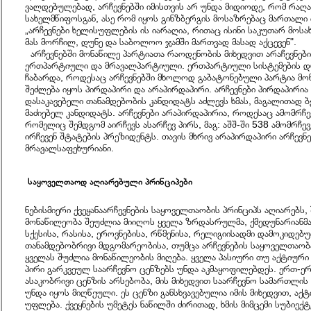
ვალდებულებად, არჩევნებში იმისთვის არ უნდა მიდიოდე, რომ რაღა
სახელმწიფოსგან, ასე რომ იყოს გინზბერგის მოსაზრებაც მართალი ი
„არჩევნები ხელისუფლების ის იარაღია, რითაც ისინი საკუთარ მო
მას მორჩილ, დუნე და საბოლოო ჯამში მართვად მასად აქცევენ".
არჩევნებში მონაწილე პარტიათა რაოდენობის მიხედვით არაჩევნები
ერთპარტიული და მრავალპარტიული. ერთპარტიული სისტემების 
ჩაბარდა, როდესაც არჩევნებში მხოლოდ გაბატონებული პარტია მონ
შეძლება იყოს პირდაპირი და არაპირდაპირი. არჩევნები პირდაპირ
დასაკავებელი თანამდებობის კანდიდატს აძლევს ხმას, მაგალითად
მაძიებელ კანდიდატს. არჩევნები არაპირდაპირია, როდესაც ამომრჩე
რომელიც შემდგომ აირჩევს ასარჩევ პირს, მაგ: აშშ-ში 538 ამომრჩე
ირჩევენ შტატების პრეზიდენტს. თავის მხრივ არაპირდაპირი არჩევნებ
მრავალსაფეხურიანი.
საყოველთაოდ აღიარებული პრინციპები
ნებისმიერი ქვეყანაარჩევნების საყოველთაობის პრინციპს აღიარებს, 
მონაწილეობა შეუძლია მიიღოს ყველა ზრდასრულმა, ქმედუნარიანმა 
სქესისა, რასისა, ეროვნებისა, რწმენისა, რელიგიისადმი დამოკიდებ
თანამდებობრივი მდგომარეობისა, თუმცა არჩევნების საყოველთაობა 
ყველას შუძლია მონაწილეობის მიღება. ყველა პასიური თუ აქტიური
პირი გარკვეულ საარჩევნო ცენზებს უნდა აკმაყოფილებდეს. ერთ-ერ
ასაკობრივი ცენზის არსებობა, მის მიხედვით საარჩევნო სამართლის
უნდა იყოს მიღწეული. ეს ცენზი განსხვავებულია იმის მიხედვით, აქ
უფლება. ქვეყნების უმეტეს ნაწილში ძირითად, ხმის მიმცემი სუბიექტ