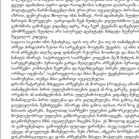
ჯგუფი ადამიანთა უფრო დიდი რაოდენობის სახელით ლაპარაკობს ან
პოლიტიკური წარმომადგენლობის ერთ-ერთი აუცილებელი პირობაა
აზრით, დემოკრატია მხოლოდ იმას ნიშნავს, რომ ადამიანებს შეუძლ
მართვის მსურველები. უარყოფაში ჩვენ შეიძლება ვიგულისხმოთ უკ
გამოხმობა გამოწვევა ვადამდე ადრე, რაც ბევრ ქვეყანაში დაშვებულ
ამომრჩეველს შეუძლია არა სასურველ დეპუტატს მანდატი შეუჩეროს
შეცვალოს კიდევაც.
სადაოა საკითხი იმის შესახებაც, იყოს თუ არა ესა თუ ის თანამდებო
არჩევა პირდაპირი წესით რა სარგებელს მოუტანს ქვეყანას. აქ იმის 
რომ არჩევნები ძალზე დიდ ფინანსურ რესურსს მოითხოვს და მისი ჩა
ნაწილს იწირავს. საქართველოს საარჩევნო კოდექსის მე-9 მუხლის მ
სარეფერენდუმო პერიოდში გარდა შუალედური არჩევნების პერიოდ
საარჩევნო კომისიების წევრებსა და ხელმძღვანელ პირებს ეძლევათ
ორმაგი ოდენობა". საქართველოსა და მისი მსგავსი ქვეყნებისთვის ა
სიამოვნებაა, თუმცა მისი გამართვა აუცილებელია.
დროში ჩატარების მიხედვით არჩევნები ან მორიგია (როდესაც ამოი
თანამდებობის პირის უფლებამოსილების ვადა) ან რიგ გარეშე, ვად
ორგანოს ან თანამდებობის პირის უფლებამოსილების ვადამდე შეწყვე
მონაწილეობა პირის უფლებაა და არა ვალდებულება, რის გამოც ძა
გაუვლელობის შემთხვევები. სწორედ ამის გამოა ალბათ, რომ ზოგ ქ
ხასიათს ატარებს, მაგალითად საარჩევნო უფლების განხორციელებ
მოქალაქეობრივი უფლების განხორციელებას წარმოადგენს, ავსტრალ
დაკანონებულია ხმის აუცილებელი მიცემის წესი. ეს მხოლოდ დეკლ
ის გამოყენებადია. გამოიყენება ფულადი ჯარიმები, ასევე საჯარო ს
ექცევა ამ ყოველივეს მნიშვნელობა. ჩემი აზრით, ამგვარი ნორმები ა
დისკრიმინაციულია და ჯობს არჩევნებში მისვლა მოქალაქის უფლებ