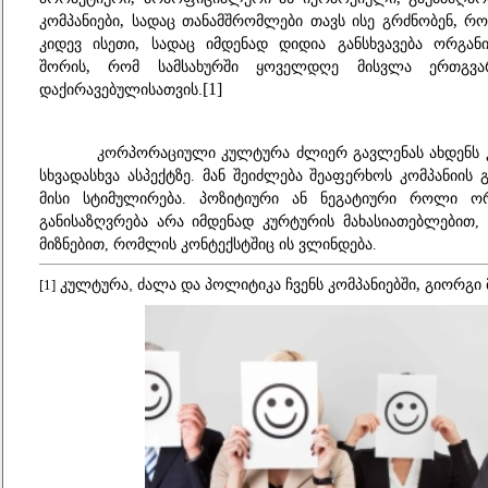
კომპანიები, სადაც თანამშრომლები თავს ისე გრძნობენ, რ
კიდევ ისეთი, სადაც იმდენად დიდია განსხვავება ორგან
შორის, რომ სამსახურში ყოველდღე მისვლა ერთგვა
დაქირავებულისათვის
[1]
.
კორპორაციული
კულტურა
ძლიერ
გავლენას
ახდენს
სხვადასხვა
ასპექტზე
.
მან შეიძლება
შეაფერხოს
კომპანიის
მისი
სტიმულირება
.
პოზიტიური
ან
ნეგატიური
როლი
ო
განისაზღვრება
არა
იმდენად
კურტურის
მახასიათებლებით
,
მიზნებით
,
რომლის
კონტექსტშიც
ის
ვლინდება
.
კულტურა
ძალა
და
პოლიტიკა
ჩვენს
კომპანიებში, გიორგი
,
[1]