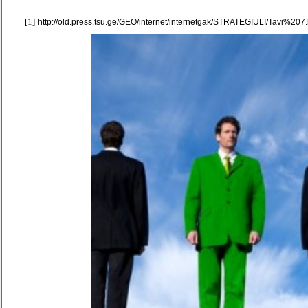
[1]
http://old.press.tsu.ge/GEO/internet/internetgak/STRATEGIULI/Tavi%207.