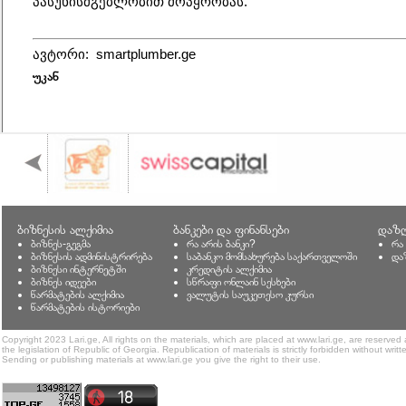
პასუხისმგებლობით მოპყრობას.
ავტორი:  smartplumber.ge
უკან
ბიზნესის ალქიმია
ბანკები და ფინანსები
დაზღ
ბიზნეს-გეგმა
რა არის ბანკი?
რა
ბიზნესის ადმინისტრირება
საბანკო მომსახურება საქართველოში
და
ბიზნესი ინტერნეტში
კრედიტის ალქიმია
ბიზნეს იდეები
სწრაფი ონლაინ სესხები
წარმატების ალქიმია
ვალუტის საუკეთესო კურსი
წარმატების ისტორიები
Copyright 2023 Lari.ge, All rights on the materials, which are placed at www.lari.ge, are reserved
the legislation of Republic of Georgia. Republication of materials is strictly forbidden without writt
Sending or publishing materials at www.lari.ge you give the right to their use.