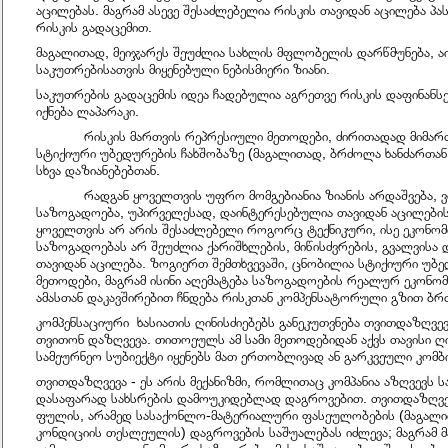
აცილებას. მაგრამ ასევე შესაძლებელია რისკის თავიდან აცილება პ
რისკის გადაცემით.
მაგალითად, მეიჯარეს შეუძლია სახლის მფლობელის დარწმუნება, ა
საკუთრებისათვის მიყენებული ნებისმიერი ზიანი.
საკუთრების გადაცემის იდეა ჩადებულია აგრეთვე რისკის დაფინანსე
იქნება ლაპარაკი.
რისკის მართვის რეპრესიული მეთოდები, ძირითადად მიმართუ
სტიქიური უბედურების ჩახშობაზე (მაგალითად, ბრძოლა ხანძართან
სხვა დაზიანებებთან.
რადგან ყოველთვის უფრო მომგებიანია ზიანის არდაშვება, ვიდ
საზოგადოება, უპირველესად, დაინტერესებულია თავიდან აცილების
ყოველთვის არ არის შესაძლებელი როგორც ტექნიკური, ისე ეკონომ
საზოგადოებას არ შეუძლია ქარიშხლების, მიწისძვრების, გვალვისა 
თავიდან აცილება. ზოგიერთ შემთხვევაში, ცნობილია სტიქიური უბე
მეთოდები, მაგრამ ისინი აღემატება საზოგადოების რეალურ ეკონო
ამასთან დაკავშირებით ჩნდება რისკთან კომპენსატორული გზით ბ
კომპენსაციური ხასიათის ღინისძიებებს განეკუთვნება თვითდაზღვევ
თვითონ დაზღვევა. თითოეულს ამ სამი მეთოდებიდან აქვს თავისი ღი
სამეურნეო სუბიექტი იყენებს მათ ერთობლივად ან გარკვეული კომბ
თვითდაზღვევა - ეს არის მექანიზმი, რომლითაც კომპანია აზღვევს
დასაფარად სახსრების დამოუკიდებლად დაგროვებით. თვითდაზღვე
ფულის, არამედ სასაქონლო-მატერიალური ფასეულობების (მაგალით
კონდიციის თესლეულის) დაგროვების საშუალებას იძლევა; მაგრამ მ