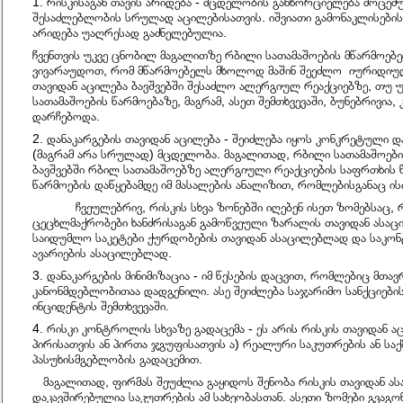
1. რისკისაგან თავის არიდება - მცდელობის განხორციელება მოცემ
შესაძლებლობის სრულად აცილებისათვის. იშვიათი გამონაკლისების 
არიდება უაღრესად გაძნელებულია.
ჩვენთვის უკვე ცნობილ მაგალითზე რბილი სათამაშოების მწარმოებე
ვივარაუდოთ, რომ მწარმოებელს მხოლოდ მაშინ შეეძლო იურიდიუ
თავიდან აცილება ბავშვებში შესაძლო ალერგიულ რეაქციებზე, თუ 
სათამაშოების წარმოებაზე, მაგრამ, ასეთ შემთხვევაში, ბუნებრივია,
დარჩებოდა.
2. დანაკარგების თავიდან აცილება - შეიძლება იყოს კონკრეტული დ
(მაგრამ არა სრულად) მცდელობა. მაგალითად, რბილი სათამაშოებ
ბავშვებში რბილ სათამაშოებზე ალერგიული რეაქციების საფრთხის წ
წარმოების დაწყებამდე იმ მასალების ანალიზით, რომლებისგანაც ის
ჩვეულებრივ, რისკის სხვა ზონებში იღებენ ისეთ ზომებსაც, 
ცეცხლმაქრობები ხანძრისაგან გამოწვეული ზარალის თავიდან ასაც
საიდუმლო საკეტები ქურდობების თავიდან ასაცილებლად და საკ
ავარიების ასაცილებლად.
3. დანაკარგების მინიმიზაცია - იმ წესების დაცვით, რომლებიც მთა
კანონმდებლობითაა დადგენილი. ასე შეიძლება საჯარიმო სანქციების
ინციდენტის შემთხვევაში.
4. რისკი კონტროლის სხვაზე გადაცემა - ეს არის რისკის თავიდან ა
პირისათვის ან პირთა ჯგუფისათვის ა) რეალური საკუთრების ან საქმ
პასუხისმგებლობის გადაცემით.
მაგალითად, ფირმას შეუძლია გაყიდოს შენობა რისკის თავიდან ა
დაკავშირებულია საკუთრების ამ სახეობასთან. ასეთი ზომები გვაგონ