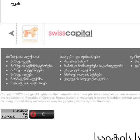
უკან
ბიზნესის ალქიმია
ბანკები და ფინანსები
დაზღ
ბიზნეს-გეგმა
რა არის ბანკი?
რა
ბიზნესის ადმინისტრირება
საბანკო მომსახურება საქართველოში
და
ბიზნესი ინტერნეტში
კრედიტის ალქიმია
ბიზნეს იდეები
სწრაფი ონლაინ სესხები
წარმატების ალქიმია
ვალუტის საუკეთესო კურსი
წარმატების ისტორიები
Copyright 2023 Lari.ge, All rights on the materials, which are placed at www.lari.ge, are reserved
the legislation of Republic of Georgia. Republication of materials is strictly forbidden without writt
Sending or publishing materials at www.lari.ge you give the right to their use.
საიტის 