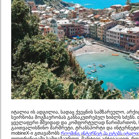
იტალია ის ადგილია, სადაც ქვეყნის სამზარეულო, არქი
სეირნობა მოგზაურობას განსაკუთრებულ ხიბლს სძენს. თუ
ყველაფერი მშვიდად და კომფორტულად წარიმართოს, წ
გაითვალისწინო მარშრუტი, ტრანსპორტი და ინტერნეტთა
როუმინგ ინტერნეტ პაკეტებს იტალი
mobineX-ი გთავაზობს 
ფლორენციაში სამოგზაუროდ, მარტივი აქტივაციით, რომ