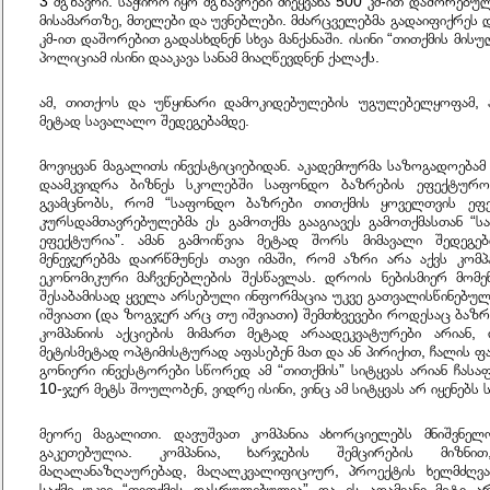
3
მგზავრი
.
საჭირო
იყო
მგზავრები
მიეყვანა
500
კმ
-
ით
დაშორებუ
მისამართზე
,
მთელები
და
უვნებლები
.
მძარცველებმა
გადაიფიქრეს
კმ
-
ით
დაშორებით
გადასხდნენ
სხვა
მანქანაში
.
ისინი
“
თითქმის
მისუ
პოლიციამ
ისინი
დააკავა
სანამ
მიაღწევდნენ
ქალაქს
.
ამ
,
თითქოს
და
უწყინარი
დამოკიდებულების
უგულებელყოფამ
,
მეტად
სავალალო
შედეგებამდე
.
მოვიყვან
მაგალითს
ინვესტიციებიდან
.
აკადემიურმა
საზოგადოებამ
დაამკვიდრა
ბიზნეს
სკოლებში
საფონდო
ბაზრების
ეფექტურო
გვამცნობს
,
რომ
“
საფონდო
ბაზრები
თითქმის
ყოველთვის
ეფ
კურსდამთავრებულებმა
ეს
გამოთქმა
გააგიავეს
გამოთქმასთან
“
ს
ეფექტურია
”.
ამან
გამოიწვია
მეტად
შორს
მიმავალი
შედეგებ
მენეჯერებმა
დაირწმუნეს
თავი
იმაში
,
რომ
აზრი
არა
აქვს
კომპ
ეკონომიკური
მაჩვენებლების
შესწავლას
.
დროის
ნებისმიერ
მომე
შესაბამისად
ყველა
არსებული
ინფორმაცია
უკვე
გათვალისწინებულ
იშვიათი
(
და
ზოგჯერ
არც
თუ
იშვიათი
)
შემთხვევები
როდესაც
ბაზრ
კომპანიის
აქციების
მიმართ
მეტად
არაადეკვატურები
არიან
,
მეტისმეტად
ოპტიმისტურად
აფასებენ
მათ
და
ან
პირიქით
,
ჩალის
ფ
გონიერი
ინვესტორები
სწორედ
ამ
“
თითქმის
”
სიტყვას
არიან
ჩასა
10-
ჯერ
მეტს
შოულობენ
,
ვიდრე
ისინი
,
ვინც
ამ
სიტყვას
არ
იყენებს
მეორე
მაგალითი
.
დავუშვათ
კომპანია
ახორციელებს
მნიშვნელ
გაკეთებულია
.
კომპანია
,
ხარჯების
შემცირების
მიზნით
მაღალანაზღაურებად
,
მაღალკვალიფიციურ
,
პროექტის
ხელმძღვ
საქმე
უკვე
“
თითქმის
დასრულებულია
”
და
ეს
ადამიანი
მეტი
ა