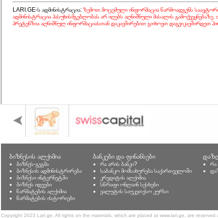
LARI.GE-ს ადმინისტრაცია:
ზემოთ მოცემული ინფორმაცია წარმოადგენს საავტორ
ადმინისტრაცია პასუხისმგებლობას არ იღებს აღნიშნული მასალის გამოქვეყნებაზე.
პრეტენზია აღნიშნულ ინფორმაციასთან დაკავშირებით გთხოვთ დაგვიკავშირდეთ პი
ბიზნესის ალქიმია
ბანკები და ფინანსები
დაზღ
ბიზნეს-გეგმა
რა არის ბანკი?
რა
ბიზნესის ადმინისტრირება
საბანკო მომსახურება საქართველოში
და
ბიზნესი ინტერნეტში
კრედიტის ალქიმია
ბიზნეს იდეები
სწრაფი ონლაინ სესხები
წარმატების ალქიმია
ვალუტის საუკეთესო კურსი
წარმატების ისტორიები
Copyright 2023 Lari.ge, All rights on the materials, which are placed at www.lari.ge, are reserved