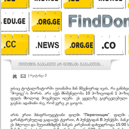
| რეიტინგი 3
ვისაც
ტოტალიზატორში
უთამაშია
მან
მშვენივრად
იცის
,
რა
განსხვ
“
მოვიგე
”-
ს
შორის
.
არა
აქვს
მნიშვნელობა
10
პოზიციიდან
1
პოზი
ფულს
მხოლოდ
მოგებული
იღებს
.
ეს
ყველაზე
გავრცელებული
გაებას
ადამიანი
ისე
,
რომ
ვერც
კი
გაიგოს
.
არის
ერთი
მძაფრსიუჟეტიანი
ფილმი
“
Перегонщик
”.
ფილმი
გარანტირებულად
გადააქვს
ტვირთი
,
A
პუნქტიდან
B
პუნქტში
.
ბანკ
ეს
მძღოლი
და
შეუთანხმდნენ
ბანკის
კარებთან
დახვედროდა
15:00