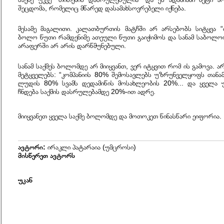
შეცდომა
,
რომელიც
მწარედ
დასამახსოვრებელი
იქნება
.
მესამე
მაგალითი
.
კალათბურთის
მატჩში
არ
არსებობს
სიტყვა
“
ბოლო
წუთი
რამდენიმე
ათეული
წუთი
გაიჭიმოს
და
სანამ
საბოლო
არაფერში
არ
არის
დარწმუნებული
.
სანამ
საქმეს
ბოლომდე
არ
მიიყვანთ
,
ვერ
იტყვით
რომ
ის
გამოვა
.
ა
მეტყველებს
:
“
კომპანიის
80%
შემოსავლებს
უზრუნველყოფს
თანა
ლუდის
80%
სვამს
დედამიწის
მოსახლეობის
20%...
და
ყველა
ჩნდება
საქმის
დასრულებამდე
20%-
ით
ადრე
.
მიიყვანეთ
ყველა
საქმე
ბოლომდე
და
მოთოკეთ
წინასწარი
ეიფორია
.
ავტორი:
ირაკლი პატარაია (უმცროსი)
მისწერეთ ავტორს
უკან