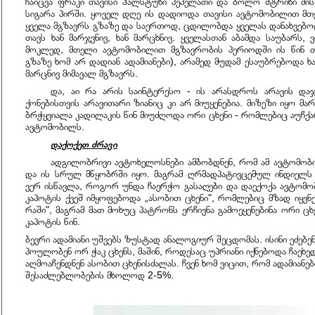
ჩაიცვა ფრაკი თავისი ჰალსტუხი პეპელათი და ბოლო შტრიხი მის
სიგარა პირში. ყოველ დღე ის დადიოდა თავისი ავტომობილით მთ
ყველა მგზავრს გზაზე და საერთოდ, ცდილობდა ყველას დანახვებო
თავს ხან მარჯვნივ, ხან მარცხნივ. ყველასთან აბამდა საუბარს, 
მოკლედ, მთელი ავტომობილით მგზავრობის პერიოდში ის წინ თ
გზაზე ხომ არ დადიან ადამიანები), არამედ მუდამ ესაუბრებოდა ხა
მარცნივ მიმავალ მგზავრს.
და, აი რა არის საინტერესო - ის არასდროს არავის დაჯა
ქონებისთვის არავითარი ზიანიც კი არ მიუყენებია. მიზეზი იყო მა
ბრჭყვიალა კადილაკის წინ მიუძღოდა ორი ცხენი - რომლებიც აუჩქა
ავტომობილს.
დაქოქეთ ძრავი
ადგილობრივი ავტოხელოსნები ამბობდნენ, რომ ამ ავტომობ
და ის სრულ მწყობრში იყო. მაგრამ ღრმადპატივცემულ ინდიელს 
ვერ ისწავლა, როგორ უნდა ჩაერჭო გასაღები და დაექოქა ავტომ
კაპოტის ქვეშ იმყოფებოდა „ასობით ცხენი", რომლებიც მზად იყვნე
რაში", მაგრამ მათ მოხუც პატრონს ერჩივნა გამოეყენებინა ორი ცხ
კაპოტის წინ.
ბევრი ადამიანი უშვებს ზუსტად ანალოგიურ შეცდომას. ისინი ეძებენ
პოულობენ ორ ჭაკ ცხენს, მაშინ, როდესაც უპრიანი იქნებოდა ჩაეხე
აღმოაჩენდნენ ასობით ცხენისძალას. ჩვენ ხომ ვიცით, რომ ადამიანები
შესაძლებლობების მხოლოდ 2-5%.