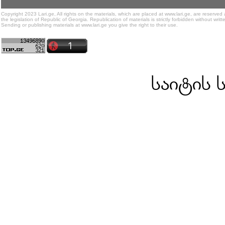
Copyright 2023 Lari.ge, All rights on the materials, which are placed at www.lari.ge, are reserved
the legislation of Republic of Georgia. Republication of materials is strictly forbidden without writt
Sending or publishing materials at www.lari.ge you give the right to their use.
საიტის 