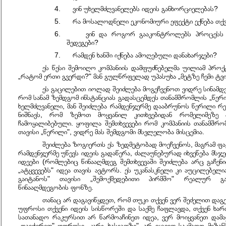
4. ვინ უხელმძღვანელებს იდეის განხორციელებას?
5. რა მოსალოდნელი ეკონომიური ეფექტი ექნება თქვ
6. ვინ და როგორ გააკონტროლებს პროცესს დ
შედეგები?
7. რამდენ ხანში იქნება ამოღებული დანახარჯები?
ეს წესი შემოიღო კომპანიის დამფუძნებელმა უილიამ პროქ
„რატომ ერთი გვერდი?" მან გულწრფელად უპასუხა „მეტზე ჩემი ტვინ
ეს გაცილებით იოლად შეიძლება მოგეჩვენოთ ვიდრე სინამდვი
რომ სანამ ზემდგომ ინსტანციას გადასცემდეს თანამშრომლის „წე
ხელმძღვანელი, მან შეიძლება რამდენჯერმე დააბრუნოს წერილი რ
ნიშნავს, რომ ზემოთ მოყვანილ კითხვებიდან რომელიმეზე
ჩამოყალიბებული. ყოფილა შემთხვევები რომ კომპანიის თანამშრ
თავისი „წერილი", ვიდრე მას შემდგომი მსვლელობა მისცემია.
შეიძლება ზოგიერთს ეს ზედმეტობად მოეჩვენოს, მაგრამ ფა
რამდენჯერმე უწევს იდეის გადაწერა, ძალაუნებურად იხვეწება მსჯე
იდეები (რომლებიც წინააღმდეგ შემთხვევაში შეიძლება არც გაჩე
„ატყვევებს" იდეა თავის ავტორს. ეს უკანასკნელი კი აუცილებელი
გაიტანოს" თავისი „შემოქმედებითი პირმშო" რეალურ გან
წინააღმდეგობის ფონზე.
თანაც არ დაგავიწყდეთ, რომ თუკი თქვენ ვერ შეძელით დაგ
უფროსი თქვენი იდეის სისწორეში და საქმე ჩაფლავდა, თქვენ ხართ
სათანადო რაკურსით არ წარმოაჩინეთ იდეა, ვერ მოიყვანეთ დამ
„დაიჭირეთ" უფროსი „კარგ ხასიათზე", არ იყავით საკმაოდ მიზან