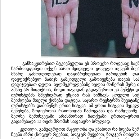
განსაკუთრებით
მტკივნეულია ეს პროცესი როდესაც საქმე
წარმოიდგინეთ თქვენ ხართ მყიდველი. ყოველი თქვენს მი
მწარე გამოცდილებად დაგიბრუნდებათ გარიგების დად
დაუფიქრებელ ნაბიჯს გამყიდველი გამოიყენებს თავის ს
დაგიჯდებათ ფული. ხელშეკრულებაზე ხელის მოწერის მერე თ
ამაზე არ მიფიქრია, მოდი თავიდან გადავწეროთ ეს პუნქტი
იურისტებმა
მშვენივრად უწყიან რას ნიშნავს ყოველი სიტ
შეიძლება მთელი ქონება დაჯდეს. საჯარო რეესტრში შევიტანე
იურისტებმა დამიწუნეს ერთი სიტყვა. იმ ერთი სიტყვის შეცვლ
შეწუხება, ზოგიერთის რაიონიდან ჩამოყვანა და რამდენიმ
მეორე შემთხვევაში არასწორად ნათქვამი
ერთად–ერთი
გადამეხადა 13 თვის
შრომ
ი
ს
საფასური
სრულად.
კეთილი,
განვავრცოთ მსჯელობა და ვნახოთ რა ხდება მერე
ჩვენი აზრი (ზოგჯერ რქებით, ზოგჯერ მუჭებით, ზოგჯერ მოხერ