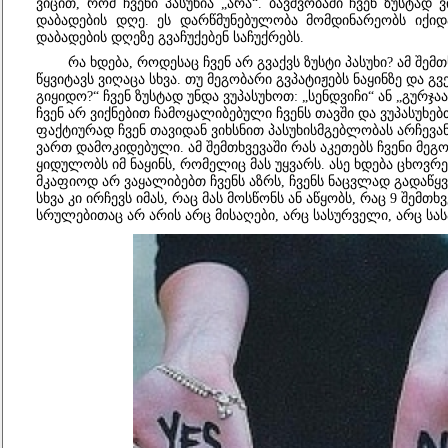
ვიცით, რომ ჩვენი პასუხია
„არა“.
ბავშვობაში
ჩვენ ზუსტად ვ
დაბადების დღე. ეს
დარწმუნებულობა
მომდინარეობს
იქიდა
დაბადების დღეზე გვაჩუქებენ საჩუქრებს.
რა
ხდება, როდესაც ჩვენ არ გვაქვს ზუსტი პასუხი? ამ შემ
წყვიტავს ვიღაცა სხვა. თუ მეგობარი გვპატიჟებს ნაყინზე და გ
გიყიდო?“
ჩვენ
ზუსტად უნდა ვუპასუხოთ:
„სენდვიჩი“
ან
„გურჯაა
ჩვენ არ ვიქნებით ჩამოყალიბებული ჩვენს თავში და ვუპასუხებთ
ფაქტიურად
ჩვენ თავიდან ვიხსნით პასუხისმგებლობას არჩევან
ვართ დამოკიდებული. ამ შემთხვევაში რას აკეთებს ჩვენი მეგო
ყიდულობს იმ ნაყინს, რომელიც მას უყვარს. ასე ხდება ცხოვრე
მკაფიოდ არ ვაყალიბებთ ჩვენს აზრს, ჩვენს ნაცვლად გადაწყვ
სხვა კი ირჩევს იმას, რაც მას მოსწონს ან აწყობს, რაც 9 შემთხ
სრულებ
ი
თაც
არ
არის არც მისაღები, არც სასურველი, არც ს