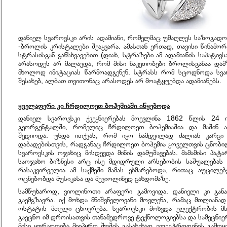
დანიელ სვაროვსკი არის ადამიანი, რომელმაც უმაღლეს საზოგადო
-ბროლის კრისტალები შეაყვარა. ამასთან ერთად, თავისი წინამო
სტრასისგან განსხვავებით (დიახ, სტრაზები ამ ადამიანის საპატივ
არასოდეს არ მალავდა, რომ მისი ნაკეთობები ბროლისგანაა და
მხოლოდ იმიტაციას წარმოადგენენ. სტრასს რომ სცოდნოდა სვა
შესახებ, ალბათ თვითონაც არასოდეს არ მოატყუებდა ადამიანებს.
ყველაფერი კი ჩრდილოეთ ბოჰემიაში იწყებოდა
დანიელ სვაროვსკი ქვეყნიერებას მოევლინა 1862 წლის 24
გეორგენტალში, რომელიც ჩრდილოეთ ბოჰემიაშია და მაშინ ავ
შედიოდა. უნდა ითქვას, რომ იყო ნამდვილად ძალიან კარგ
დაბადებისთვის, რადგანაც ჩრდილოეთ ბოჰემია ყოველთვის ცნობილ
სვაროვსკის ოჯახიც მისდევდა მინის დამუშავებას. მამამისი პ
საოჯახო ბიზნესი არც ისე მდიდრული არსებობის საშუალებას 
რასაკვირველია ამ საქმეში მამას ეხმარებოდა, რითაც აუცილებე
ოცნებობდა მუსიკასა და მევიოლინედ გახდომაზე.
სამწუხაროდ, ვიოლინოთი არაფერი გამოვიდა. დანიელი კი გან
გაემგზავრა. იქ მოხდა მნიშვნელოვანი მოვლენა, რამაც მთლიან
ოსტატის მთელი ცხოვრება. სვაროვსკი მოხვდა ელექტრობის მ
გაეცნო იმ დროისათვის თანამედროვე ტექნოლოგიებსა და სამეცნიერ
მისი ყურადღება მიიპყრო შუშის გასახეხად ელექტროდენის გამოყე