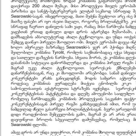
პროდუქციაზე მოთხოვნის ზრდამ კომპანიის გაფართოება მოითხ
დაიქირავა 200 ახალი მუშაკი. მისი პროდუქცია მთელს ევროპა
პარიზისა და სანქტ-პეტერგბურგის ელიტამ საკმაოდ სწრაფად შ
Swarowski-საგან. იმავდროულად, მათი შეძენა შეეძლოთ არც ისე მ
მათზე ფასები არ იყო ისეთი მაღალი, როგორც ბრილიანტებზე. კომპ
სწრაფად ჩაერთო დანიელის სამი ვაჟი, რამაც მისი წარმოება ნამდ
ვაჟებთან ერთად დანიელი დიდი დროს ატარებდა მუშაობაში,
დამზადების აბსოლუტურად ახალი ტექნოლოგია. და უნდა ითქვას, 
შემდეგ დაიწყო პირველი მსოფლიო ომი. მთელს ევროპაში დაეცა ინ
ხოლო ამერიკულ ბაზრამდე Swarowski-ს ჯერ არ ჰქონდა მიღწე
შვილობილი კომპანია Tyrolit, რომლის საქმიანობადაც იქცა სხვად
და სათლელი დაზგების წარმოება. სხვათა შორის, ეს კომპანია დღეს
დასაწისში სიტუაცია დანორმალურდა და კომპანია პირველ რიგში
მაგრამ უკვე ახალი ტექნოლოგიით. სვაროვსკის ქმნილებები
დანარჩენებისაგან, რაც კი მსოფლიოში არსებობდა. სანამ დანიელი
კონკურენტები კრახს განიცდიდნენ. მოდის სამყარო აქტიურ
როდესაც კომპანიას ყურადღება მიაქცია ცნობილმა კოკო 
სამოსელისათვის ავსტრიელთა სტრაზებს იყენებდა. სვაროვსკი
კონკურენტებისას პატენტებისა და დღემე ამოუცნობი საიდუმლ
რომელიც წარმოადგენს კომპანიის პროდუქციის საკვანძო ფაქტ
კონკურენტებისაგან პირველ რიგში განსხვავდებიან იმით, რომ 
ნამდვილად ძნელი გასარჩევია ბრილიანტებისაგან. ბევრი ვარაუდობს
დიდი რაოდენობით შემცველობის გამო, მაგრამ ეს არ არის ერთ
დავივიწყოთ ბროლის სპეციალური დამუშავებაც, რომელსაც
Swarowski ფლობს.
ამავე დროს არ უნდა ვიფიქროთ, რომ კომპანია მხოლოდ ფუფუნები