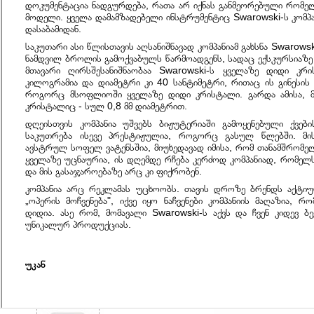
დოკუმენტაცია ნადგურდება, რათა არ იქნას განმეორებული რომე
მოდელი. ყველა დამამზადებელი ინსტრუმენტიც Swarowski-ს კომპან
დასაბამიდან.
საკუთარი ასი წლისთავის აღსანიშნავად კომპანიამ გახსნა Swarows
ნამდვილ ბროლის გამოქვაბულს წარმოადგენს, სადაც ექსკურსიაზე უ
მთავარი ღირსშესანიშნაობაა Swarowski-ს ყველაზე დიდი კ
კილოგრამია და დიამეტრი კი 40 სანტიმეტრი, რითაც ის გინესის
როგორც მსოფლიოში ყველაზე დიდი კრისტალი. გარდა ამისა, მ
კრისტალიც - სულ 0,8 მმ დიამეტრით.
დღეისთვის კომპანია უშვებს ბიჟუტერიაში გამოყენებული ქვებ
საკუთრება ისევე პრესტიჟულია, როგორც გასულ წლებში. მის
ავსტრულ სოფელ ვატენსშია, მიუხედავად იმისა, რომ თანამშრომელ
ყველაზე უცნაურია, ის დღემდე რჩება კერძოდ კომპანიად, რომელ
და მის გასაჯაროებაზე არც კი ფიქრობენ.
კომპანია არც რეკლამას უცხოობს. თავის დროზე ბრენდს აქტი
„ოპერის მოჩვენება", იქვე იყო ნაჩვენები კომპანიის მაღაზია,
დიდია. ასე რომ, მომავალი Swarowski-ს აქვს და ჩვენ კიდევ ბე
უნიკალურ პროდუქციას.
უკან