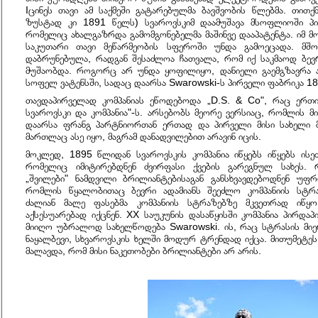
Iცინეს თავი ამ საქმეში გატარებულმა ბავშვობის წლებმა. თით
ზუსტად კი 1891 წელს) სვაროვსკიმ დაამუშავა მსოფლიოში პირვ
რომელიც ახალგაზრდა გამომგონებელმა მაშინვე დააპატენტა. იმ მო
საკუთარი თავი მეწარმეობის სფეროში უნდა გამოეცადა. მ
დაბრუნებულა, რადგან შესაძლოა ჩათვალა, რომ იქ საკმაოდ ბევ
მუშაობდა. როგორც არ უნდა ყოფილიყო, დანიელი გაემგზავრა 
სოფელ ვატენსში, სადაც დაარსა Swarowski-ს პირველი ფაბრიკა 1
თავდაპირველად კომპანიას ეწოდებოდა „D.S. & Co", რაც ერთი
სვაროვსკი და კომპანია"-ს. არსებობს მეორე ვერსიაც, რომლის მი
დაარსა ფრანგ პარტნიორთან ერთად და პირველი მისი სახელი 
მართლაც ასე იყო, მაგრამ დანადვილებით არავინ იცის.
მოკლედ, 1895 წლიდან სვაროვსკის კომპანია იწყებს იწყებს ისე
რომელიც იმიტირებდნენ ძვირფასი ქვების გარეგნულ სახეს. რ
„შვილები" ნამდვილი ბრილიანტებისაგან განსხვავდებოდნენ უ
რომლის წყალობითაც ბევრი ადამიანს შეეძლო კომპანიის სტრაზ
ძალიან მალე ფასებმა კომპანიის სტრაზებზე მკვეთრად იწ
აქსესუარებად იქცნენ. XX საუკუნის დასაწყისში კომპანია პირდაპ
მიიღო უბრალოდ სახელწოდება Swarowski. ის, რაც სტრასის მი
ნაყალბევი, სხვაროვსკის ხელში მოდურ ტრენდად იქცა. მითუმეტეს
მალავდა, რომ მისი ნაკეთობები ბრილიანტები არ არის.