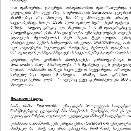
იბრძოდა.
ომი დამთავრდა, ცხოვრება თანდათანობით დანორმალურდა. დ
ფუფუნების პროდუქციაზე. იმ დროისათვის Swarowski ყველასგან
აწარმოებდა არა მხოლოდ მასობრივ პროდუქციას, არამედ 
ნაკეთობებსაც. ხოლო 1956 წელს დანიელ სვაროვსკიმ დატოვა ე
ბიზნესი იმდენად კარგად იყო აწყობილი, რომ ამ დანაკარგმაც 
შემდგომ განვითარებას. მისთვის ერთერთ უმნიშვნელოვანეს მოვლენ
(დანიელის შვილიშვილის) მიერ ისეთი ტექნოლოგიის გამო
კრისტალების შექმნის საშუალებას იძლეოდა. Swarowski-მდე ამას 
იყო თავისებური რევოლუცია, რომელმაც პუბლიკის დადებითი გ
სწრაფად დაიწყო სხვადასხვა ფერის ნაკეთობებზე მდიდარი ხალხის
გადიოდა დრო. კომპანიის ასორტიმენტი ფართოვდებოდა. ბ
Swarowski-ს ახალი მიმართულება, რის შესახებაც დღეს ცოტა ვინმ
წლიდან კომპანიაში დაიწყეს საკოლექციო სუვენირების წარმოე
სარგებლობდა დიდი მოთხოვნით, არამედ მათ გარშემო ჩ
კოლექციონერთა კლუბი, რომელშიც უკვე გაერთიანებულია 500 ა
მსოფლიოში.
Swarowski დღეს
მაინც რაშია Swarowski-ს უნიკალური პროდუქციის საიდუმლო
წარუმატებლად ცდილობენ მის ამოცნობას. შეიძლება, რომ ეს ვე
გავითვალისწინებთ, თუ როგორ გულდაგულ ინახავენ საიდუმლოს თვ
კომპანიის თანამშრომლებს კარგად ესმით Swarowski-ს უნიკალუ
მნიშვნელობა. ამიტომაც არაა გასაკვირი, რომ რაიმე ნაკეთობი