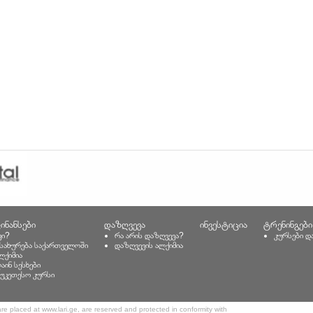
ინანსები
დაზღვევა
ინვესტიცია
ტრენინგები
კი?
რა არის დაზღვევა?
კურსები დ
მსახურება საქართველოში
დაზღვევის ალქიმია
ლქიმია
აინ სესხები
უკეთესო კურსი
 are placed at www.lari.ge, are reserved and protected in conformity with