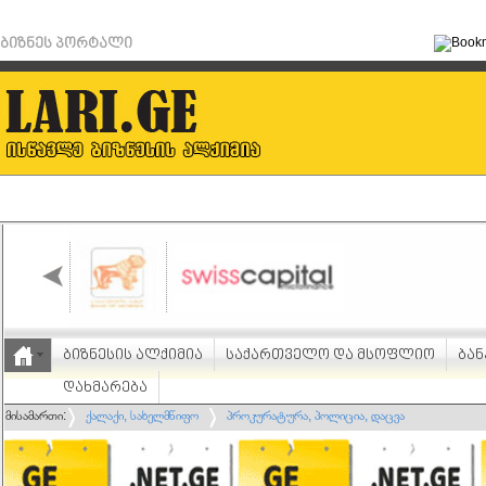
ბიზნეს პორტალი
ბიზნესის ალქიმია
საქართველო და მსოფლიო
ბან
დახმარება
მისამართი:
ქალაქი, სახელმწიფო
პროკურატურა, პოლიცია, დაცვა