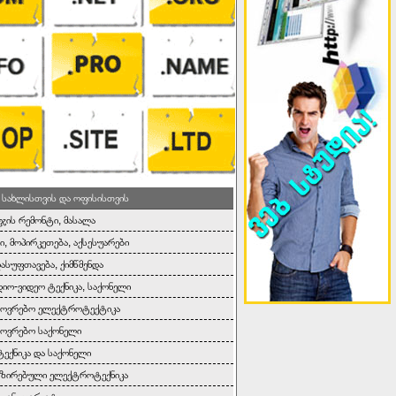
 სახლისთვის და ოფისისთვის
ეჯის რემონტი, მასალა
ი, მოპირკეთება, აქსესუარები
დასუფთავება, ქიმწმენდა
იო-ვიდეო ტექნიკა, საქონელი
ხოვრებო ელექტროტექტიკა
ოვრებო საქონელი
ტექნიკა და საქონელი
იზირებული ელექტროტექნიკა