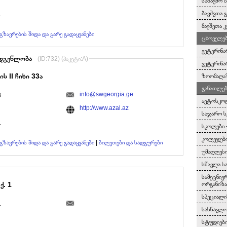
საბავშო 
ბავშვთა 
1
მავშვთა კ
გზავრების შიდა და გარე გადაყვანები
ცხოველებ
ვეტერინა
ადგენლობა
(ID:732) (პაკეტი:A)
ვეტერინა
ის II ჩიხი 33ა
ზოომაღა
განათლებ
info@swgeorgia.ge
8
ავტოსკო
http://www.azal.az
საჯარო 
1
სკოლები 
კოლეჯები
გზავრების შიდა და გარე გადაყვანები
|
ბილეთები და სადგურები
უმაღლესი
სწავლა ს
სამეცნიე
ქ. 1
ორგანიზა
სპეციალი
1
სასწავლო
სტუდიებ