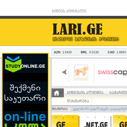
ბიზნეს პორტალი
ბიზნესის ალქიმია
საქართ
დახმარება
მისამართი:
ყველანაირი გადაზიდვები, გადაყვანებ