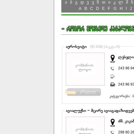
ა
ბ
გ
დ
ე
ვ
ზ
თ
ი
კ
ლ
მ
ნ
A
B
C
D
E
F
G
H
I
J
აეროსვიტი
(ID:438) (პაკეტი:A)
ლესელიძ
243 96 9
243 96 9
კატეგორიები:
მ
ავიალუქსი − მცირე ავიაგადაზიდვე
ძმ. კაკა
298 80 2