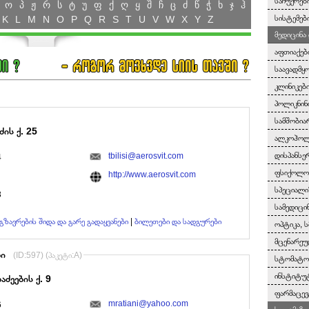
საჩუქრები
ო
პ
ჟ
რ
ს
ტ
უ
ფ
ქ
ღ
ყ
შ
ჩ
ც
ძ
წ
ჭ
ხ
ჯ
ჰ
სისტემებ
K
L
M
N
O
P
Q
R
S
T
U
V
W
X
Y
Z
მედიცინა
აფთიაქებ
საავადმყ
კლინიკებ
პოლიკნინ
სამშობია
ის ქ. 25
ალკოჰოლი
დისპანსე
tbilisi@aerosvit.com
4
ფსიქოლოგ
http://www.aerosvit.com
სპეციალი
3
სამედიცი
გზავრების შიდა და გარე გადაყვანები
|
ბილეთები და სადგურები
ოპტიკა, ს
მცენარეუ
ბი
(ID:597) (პაკეტი:A)
სტომატო
ინსტიტუტ
ბაძეების ქ. 9
ფარმაცევ
mratiani@yahoo.com
6