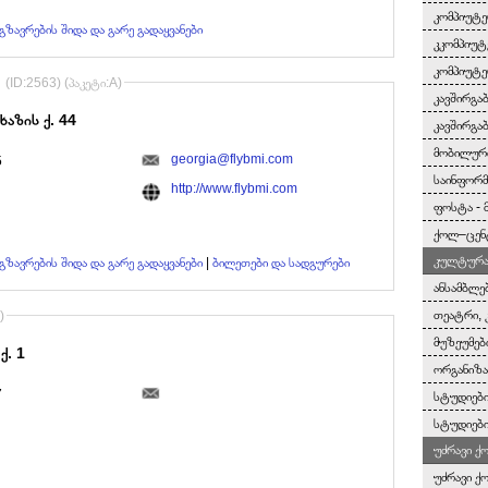
კომპიუტე
გზავრების შიდა და გარე გადაყვანები
კკომპიუტ
კომპიუტე
(ID:2563) (პაკეტი:A)
კავშირგა
ხაზის ქ. 44
კავშირგა
მობილურ
georgia@flybmi.com
5
საინფორმ
http://www.flybmi.com
ფოსტა - 
ქოლ–ცენ
კულტურა 
გზავრების შიდა და გარე გადაყვანები
|
ბილეთები და სადგურები
ანსამბლე
თეატრი, 
)
მუზეუმებ
ქ. 1
ორგანიზა
7
სტუდიები
სტუდიები
უძრავი ქ
უძრავი ქ