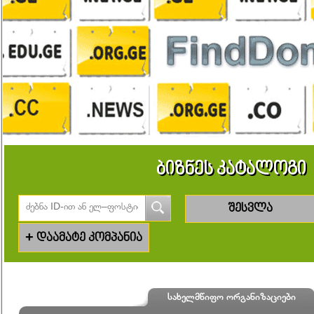
ბიზნეს კატალოგი
შესვლა
+
დაამატე კომპანია
სახელმწიფო ორგანიზაციები