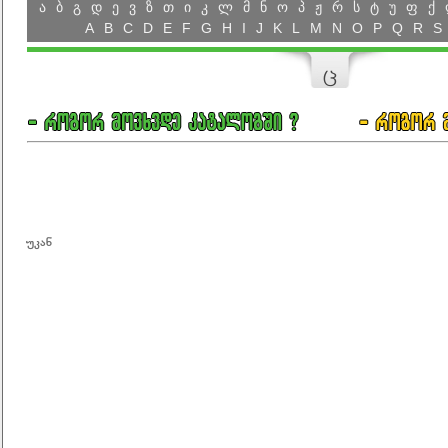
ა
ბ
გ
დ
ე
ვ
ზ
თ
ი
კ
ლ
მ
ნ
ო
პ
ჟ
რ
ს
ტ
უ
ფ
ქ
A
B
C
D
E
F
G
H
I
J
K
L
M
N
O
P
Q
R
S
ც
უკან