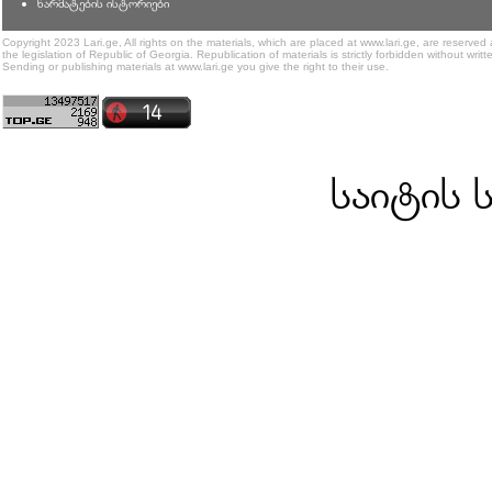
წარმატების ისტორიები
Copyright 2023 Lari.ge, All rights on the materials, which are placed at www.lari.ge, are reserved
the legislation of Republic of Georgia. Republication of materials is strictly forbidden without writt
Sending or publishing materials at www.lari.ge you give the right to their use.
საიტის 