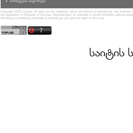
წარმატების ისტორიები
Copyright 2023 Lari.ge, All rights on the materials, which are placed at www.lari.ge, are reserved
the legislation of Republic of Georgia. Republication of materials is strictly forbidden without writt
Sending or publishing materials at www.lari.ge you give the right to their use.
საიტის 