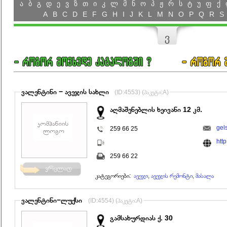
ა
ბ
გ
დ
ე
ვ
ზ
თ
ი
კ
ლ
მ
ნ
ო
პ
ჟ
რ
ს
ტ
უ
ფ
ქ
A
B
C
D
E
F
G
H
I
J
K
L
M
N
O
P
Q
R
S
ვ
ვალენტინი − ავეჯის სახლი
(ID:4553) (პაკეტი:A)
აღმაშენებლის ხეივანი 12 კმ.
gel
259 66 25
htt
259 66 22
კატეგორიები:
ავეჯი, ავეჯის რემონტი, მასალა
ვალენტინი−ლუქსი
(ID:4554) (პაკეტი:A)
გამსახურდიას ქ. 30