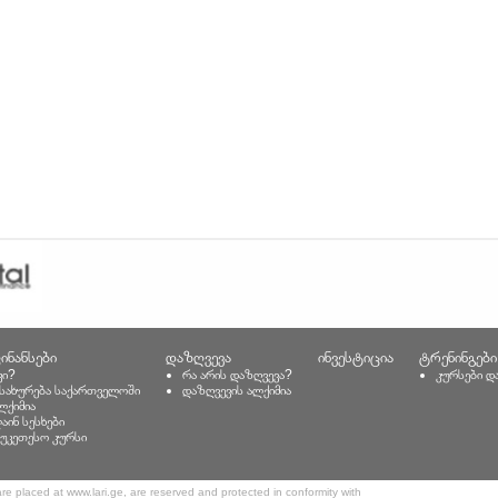
ინანსები
დაზღვევა
ინვესტიცია
ტრენინგები
კი?
რა არის დაზღვევა?
კურსები დ
მსახურება საქართველოში
დაზღვევის ალქიმია
ლქიმია
აინ სესხები
უკეთესო კურსი
 are placed at www.lari.ge, are reserved and protected in conformity with