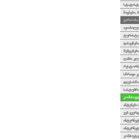
სტატისტ
წიგნები,
გართობა,
ავიაბილე
ტურისტულ
დასვენებ
შემეცნებ
ღამის კლ
რესტორნე
სწრაფი კ
დღესასწა
სასტუმრო
კომპიუტ
ანტენები 
ვებ გვერ
ინტერნეტ
ინტერნეტ
კომპიუტე