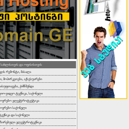
 სახლისთვის და ოფისისთვის
ეჯის რემონტი, მასალა
ი, მოპირკეთება, აქსესუარები
დასუფთავება, ქიმწმენდა
იო-ვიდეო ტექნიკა, საქონელი
ხოვრებო ელექტროტექტიკა
ოვრებო საქონელი
ტექნიკა და საქონელი
იზირებული ელექტროტექნიკა