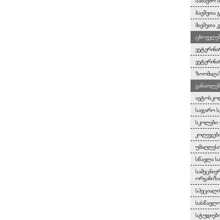
საბავშო 
ბავშვთა 
მავშვთა კ
ცხოველებ
ვეტერინა
ვეტერინა
ზოომაღა
განათლებ
ავტოსკო
საჯარო 
სკოლები 
კოლეჯები
უმაღლესი
სწავლა ს
სამეცნიე
ორგანიზა
სპეციალი
სასწავლო
სტუდიებ