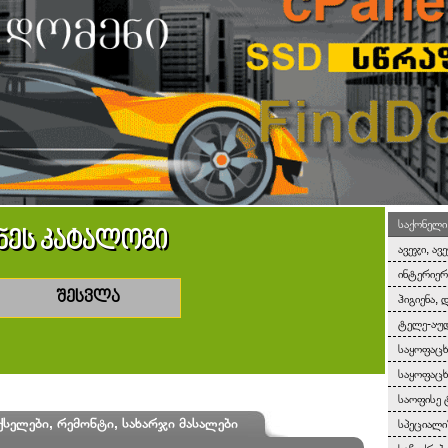
საქონელი
ნეს კატალოგი
ავეჯი, ავ
ინტერიერ
შესვლა
ჰიგიენა, 
ტელე-აუდ
საყოფაც
საყოფაცხ
საოფისე 
სელები, რემონტი, სახარჯი მასალები
სპეციალ