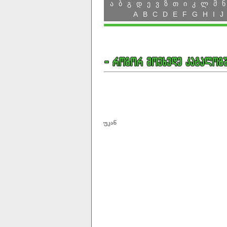
ა
ბ
გ
დ
ე
ვ
ზ
თ
ი
კ
ლ
მ
ნ
A
B
C
D
E
F
G
H
I
J
უკან