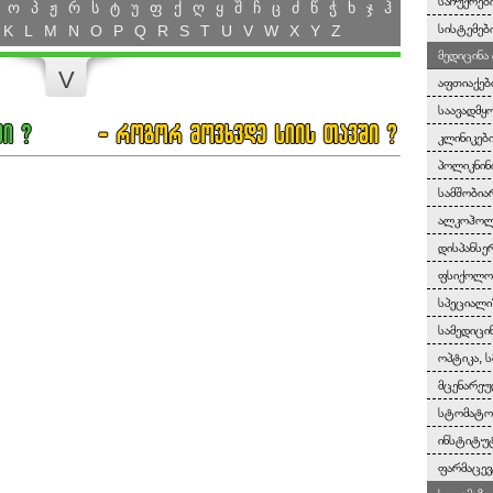
საჩუქრები
ო
პ
ჟ
რ
ს
ტ
უ
ფ
ქ
ღ
ყ
შ
ჩ
ც
ძ
წ
ჭ
ხ
ჯ
ჰ
სისტემებ
K
L
M
N
O
P
Q
R
S
T
U
V
W
X
Y
Z
მედიცინა
V
აფთიაქებ
საავადმყ
კლინიკებ
პოლიკნინ
სამშობია
ალკოჰოლი
დისპანსე
ფსიქოლოგ
სპეციალი
სამედიცი
ოპტიკა, ს
მცენარეუ
სტომატო
ინსტიტუტ
ფარმაცევ