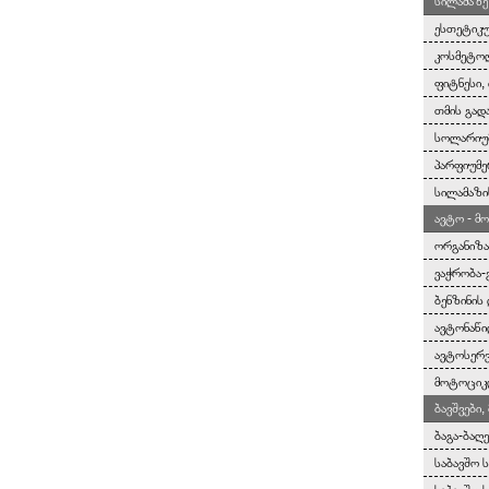
სილამაზე
ესთეტიკუ
კოსმეტოლ
ფიტნესი, 
თმის გად
სოლარიუმ
პარფიუმე
სილამაზი
ავტო - მ
ორგანიზა
ვაჭრობა-
ბენზინის
ავტონაწი
ავტოსერვ
მოტოციკლ
ბავშვები
ბაგა-ბაღ
საბავშო 