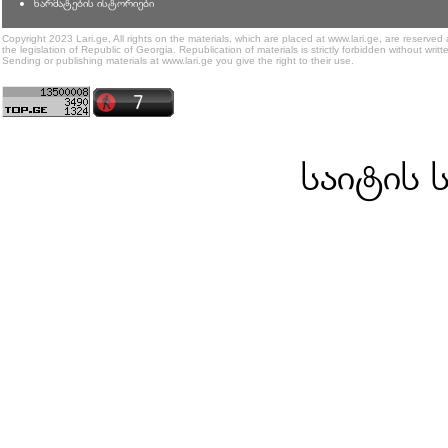
წარმატების ისტორიები
Copyright 2023 Lari.ge, All rights on the materials, which are placed at www.lari.ge, are reserved
the legislation of Republic of Georgia. Republication of materials is strictly forbidden without writt
Sending or publishing materials at www.lari.ge you give the right to their use.
საიტის 