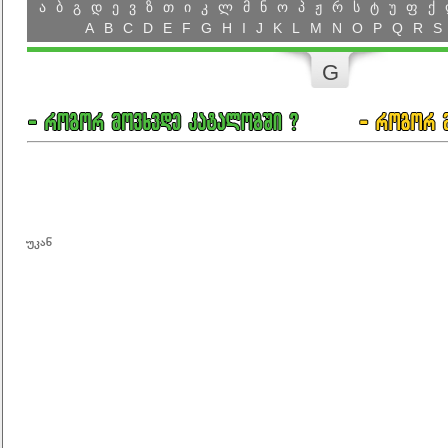
ა
ბ
გ
დ
ე
ვ
ზ
თ
ი
კ
ლ
მ
ნ
ო
პ
ჟ
რ
ს
ტ
უ
ფ
ქ
A
B
C
D
E
F
G
H
I
J
K
L
M
N
O
P
Q
R
S
G
უკან