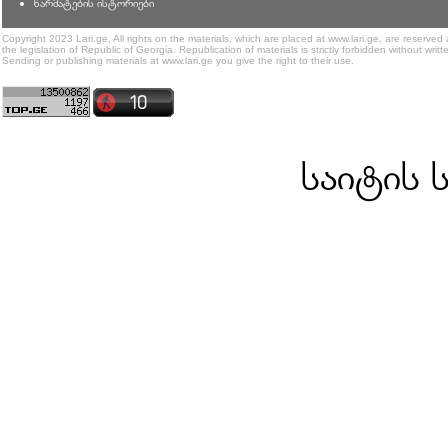
წარმატების ისტორიები
Copyright 2023 Lari.ge, All rights on the materials, which are placed at www.lari.ge, are reserved
the legislation of Republic of Georgia. Republication of materials is strictly forbidden without writt
Sending or publishing materials at www.lari.ge you give the right to their use.
საიტის 