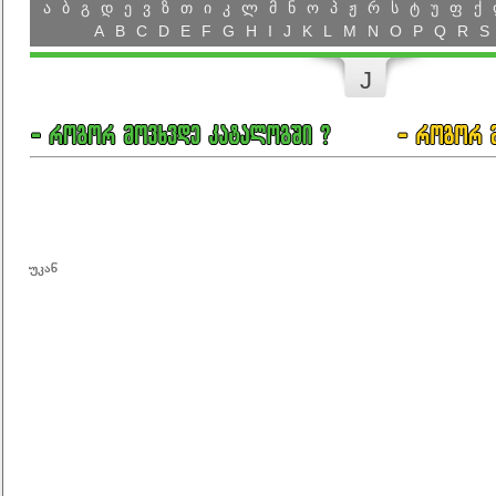
ა
ბ
გ
დ
ე
ვ
ზ
თ
ი
კ
ლ
მ
ნ
ო
პ
ჟ
რ
ს
ტ
უ
ფ
ქ
A
B
C
D
E
F
G
H
I
J
K
L
M
N
O
P
Q
R
S
J
უკან