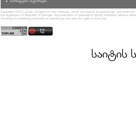
წარმატების ისტორიები
Copyright 2023 Lari.ge, All rights on the materials, which are placed at www.lari.ge, are reserved
the legislation of Republic of Georgia. Republication of materials is strictly forbidden without writt
Sending or publishing materials at www.lari.ge you give the right to their use.
საიტის 