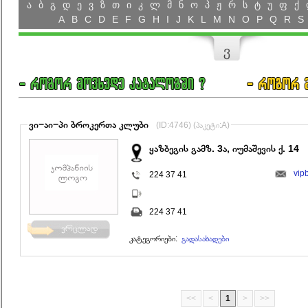
ა
ბ
გ
დ
ე
ვ
ზ
თ
ი
კ
ლ
მ
ნ
ო
პ
ჟ
რ
ს
ტ
უ
ფ
ქ
A
B
C
D
E
F
G
H
I
J
K
L
M
N
O
P
Q
R
S
ვ
ვი−აი−პი ბროკერთა კლუბი
(ID:4746) (პაკეტი:A)
ყაზბეგის გამზ. 3ა, იუმაშევის ქ. 14
vip
224 37 41
224 37 41
კატეგორიები:
გადასახადები
<<
<
1
>
>>