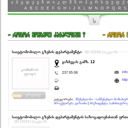
ა
ბ
გ
დ
ე
ვ
ზ
თ
ი
კ
ლ
მ
ნ
ო
პ
ჟ
რ
ს
ტ
უ
ფ
ქ
A
B
C
D
E
F
G
H
I
J
K
L
M
N
O
P
Q
R
S
ს
საავტომობილო გზების დეპარტამენტი
(ID:10240) (პაკეტი:A)
ყაზბეგის გამზ. 12
inf
237 05 08
htt
კატეგორიები:
მშენებლობა - სამშენებლო მომსახურ
პროექტირება, დიზაინი
|
პრეზიდენტი, სამინისტრო
საავტომობილო გზების დეპარტამენტის საზოგადოებასთან ურთ
(ID:10241) (პაკეტი:A)