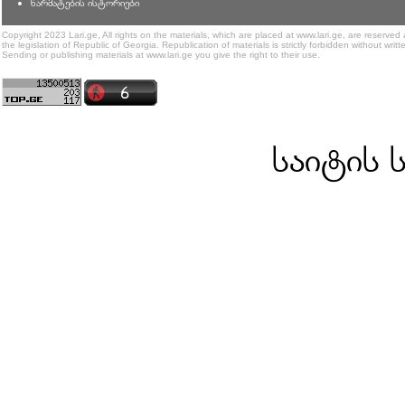
წარმატების ისტორიები
Copyright 2023 Lari.ge, All rights on the materials, which are placed at www.lari.ge, are reserved
the legislation of Republic of Georgia. Republication of materials is strictly forbidden without writt
Sending or publishing materials at www.lari.ge you give the right to their use.
საიტის 