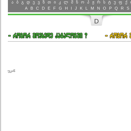
ა
ბ
გ
დ
ე
ვ
ზ
თ
ი
კ
ლ
მ
ნ
ო
პ
ჟ
რ
ს
ტ
უ
ფ
ქ
A
B
C
D
E
F
G
H
I
J
K
L
M
N
O
P
Q
R
S
D
უკან