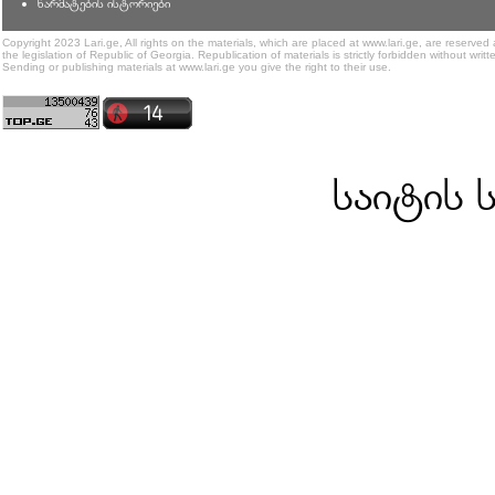
წარმატების ისტორიები
Copyright 2023 Lari.ge, All rights on the materials, which are placed at www.lari.ge, are reserved
the legislation of Republic of Georgia. Republication of materials is strictly forbidden without writt
Sending or publishing materials at www.lari.ge you give the right to their use.
საიტის 