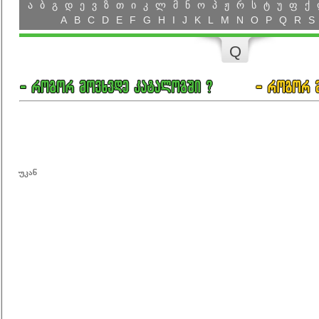
ა
ბ
გ
დ
ე
ვ
ზ
თ
ი
კ
ლ
მ
ნ
ო
პ
ჟ
რ
ს
ტ
უ
ფ
ქ
A
B
C
D
E
F
G
H
I
J
K
L
M
N
O
P
Q
R
S
Q
უკან