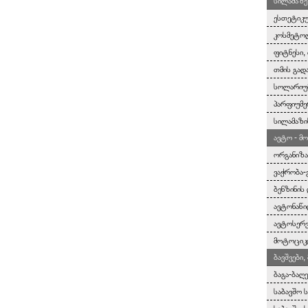
სილამაზე
ესთეტიკუ
კოსმეტოლ
ფიტნესი, 
თმის გად
სოლარიუმ
პარფიუმე
სილამაზი
ავტო - მ
ორგანიზა
ვაჭრობა-
ბენზინის
ავტონაწი
ავტოსერვ
მოტოციკლ
ბავშვები
ბაგა-ბაღ
საბავშო 