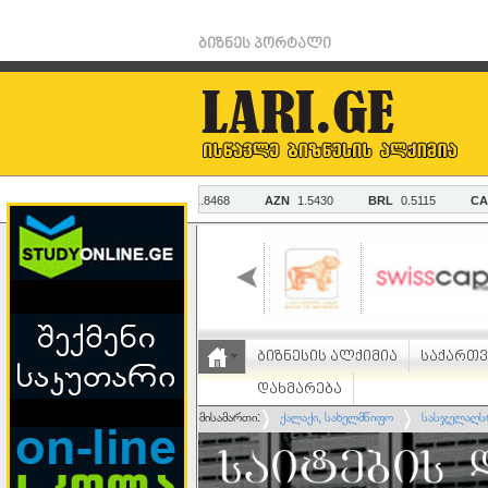
ბიზნეს პორტალი
ბიზნესის ალქიმია
საქართ
დახმარება
მისამართი:
ქალაქი, სახელმწიფო
სასჯელაღს