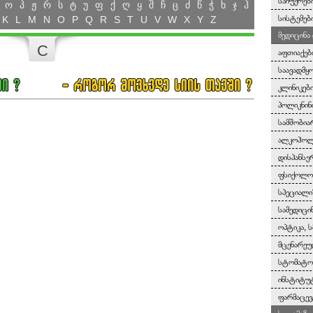
საჩუქრები
ო
პ
ჟ
რ
ს
ტ
უ
ფ
ქ
ღ
ყ
შ
ჩ
ც
ძ
წ
ჭ
ხ
ჯ
ჰ
სისტემებ
K
L
M
N
O
P
Q
R
S
T
U
V
W
X
Y
Z
მედიცინა
C
აფთიაქებ
საავადმყ
კლინიკებ
პოლიკნინ
სამშობია
ალკოჰოლი
დისპანსე
ფსიქოლოგ
სპეციალი
სამედიცი
ოპტიკა, ს
მცენარეუ
სტომატო
ინსტიტუტ
ფარმაცევ