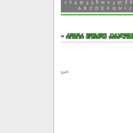
ა
ბ
გ
დ
ე
ვ
ზ
თ
ი
კ
ლ
მ
ნ
A
B
C
D
E
F
G
H
I
J
უკან