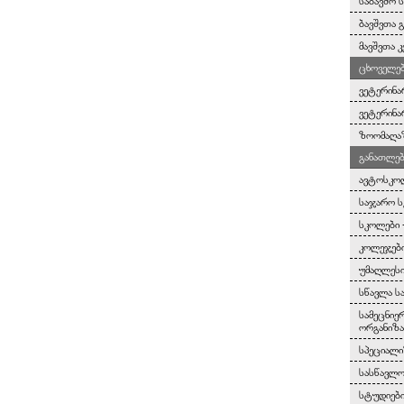
საბავშო 
ბავშვთა 
მავშვთა კ
ცხოველებ
ვეტერინა
ვეტერინა
ზოომაღა
განათლებ
ავტოსკო
საჯარო 
სკოლები 
კოლეჯები
უმაღლესი
სწავლა ს
სამეცნიე
ორგანიზა
სპეციალი
სასწავლო
სტუდიებ