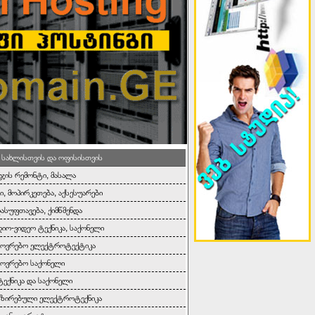
 სახლისთვის და ოფისისთვის
ეჯის რემონტი, მასალა
ი, მოპირკეთება, აქსესუარები
დასუფთავება, ქიმწმენდა
იო-ვიდეო ტექნიკა, საქონელი
ხოვრებო ელექტროტექტიკა
ოვრებო საქონელი
ტექნიკა და საქონელი
იზირებული ელექტროტექნიკა