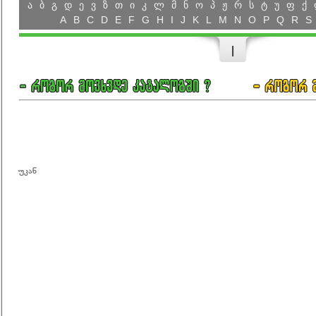
ა
ბ
გ
დ
ე
ვ
ზ
თ
ი
კ
ლ
მ
ნ
ო
პ
ჟ
რ
ს
ტ
უ
ფ
ქ
A
B
C
D
E
F
G
H
I
J
K
L
M
N
O
P
Q
R
S
I
უკან