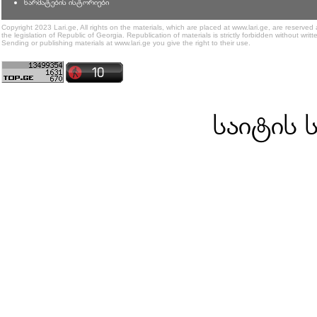
წარმატების ისტორიები
Copyright 2023 Lari.ge, All rights on the materials, which are placed at www.lari.ge, are reserved
the legislation of Republic of Georgia. Republication of materials is strictly forbidden without writt
Sending or publishing materials at www.lari.ge you give the right to their use.
საიტის 