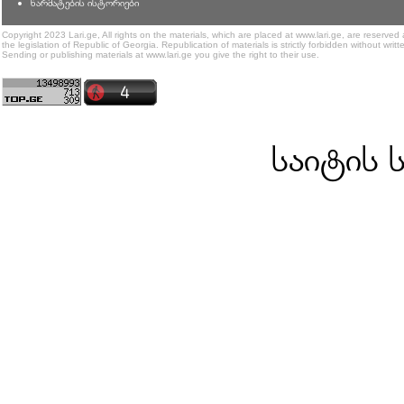
წარმატების ისტორიები
Copyright 2023 Lari.ge, All rights on the materials, which are placed at www.lari.ge, are reserved
the legislation of Republic of Georgia. Republication of materials is strictly forbidden without writt
Sending or publishing materials at www.lari.ge you give the right to their use.
საიტის 