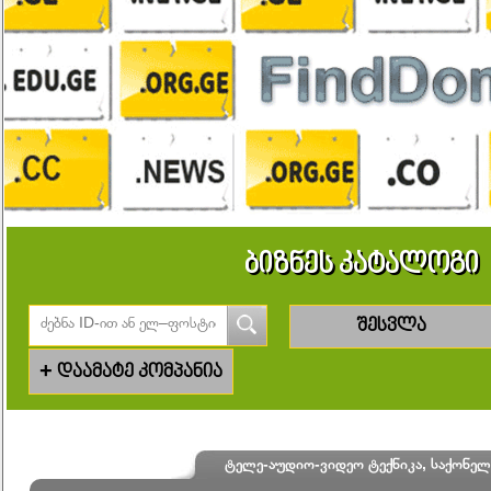
ბიზნეს კატალოგი
შესვლა
+
დაამატე კომპანია
ტელე-აუდიო-ვიდეო ტექნიკა, საქონე