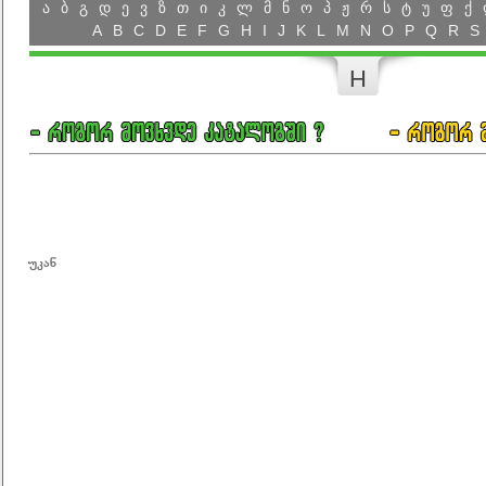
ა
ბ
გ
დ
ე
ვ
ზ
თ
ი
კ
ლ
მ
ნ
ო
პ
ჟ
რ
ს
ტ
უ
ფ
ქ
A
B
C
D
E
F
G
H
I
J
K
L
M
N
O
P
Q
R
S
H
უკან