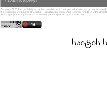
წარმატების ისტორიები
Copyright 2023 Lari.ge, All rights on the materials, which are placed at www.lari.ge, are reserved
the legislation of Republic of Georgia. Republication of materials is strictly forbidden without writt
Sending or publishing materials at www.lari.ge you give the right to their use.
საიტის 