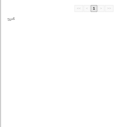
<<
<
1
>
>>
უკან