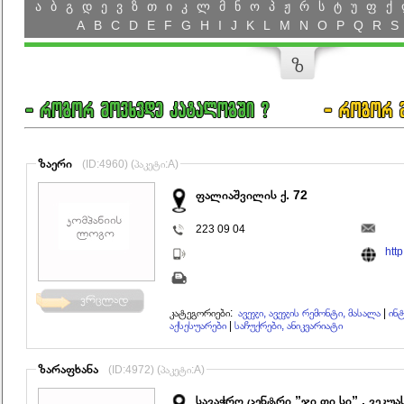
ა
ბ
გ
დ
ე
ვ
ზ
თ
ი
კ
ლ
მ
ნ
ო
პ
ჟ
რ
ს
ტ
უ
ფ
ქ
A
B
C
D
E
F
G
H
I
J
K
L
M
N
O
P
Q
R
S
ზ
ზაერი
(ID:4960) (პაკეტი:A)
ფალიაშვილის ქ. 72
223 09 04
htt
კატეგორიები:
ავეჯი, ავეჯის რემონტი, მასალა
|
ინტ
აქსესუარები
|
საჩუქრები, ანიკვარიატი
ზარაფხანა
(ID:4972) (პაკეტი:A)
სავაჭრო ცენტრი ”ჯი თი სი” , ვეკუას