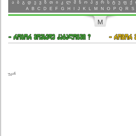
ა
ბ
გ
დ
ე
ვ
ზ
თ
ი
კ
ლ
მ
ნ
ო
პ
ჟ
რ
ს
ტ
უ
ფ
ქ
A
B
C
D
E
F
G
H
I
J
K
L
M
N
O
P
Q
R
S
M
უკან