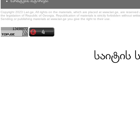
წარმატების ისტორიები
Copyright 2023 Lari.ge, All rights on the materials, which are placed at www.lari.ge, are reserved
the legislation of Republic of Georgia. Republication of materials is strictly forbidden without writt
Sending or publishing materials at www.lari.ge you give the right to their use.
საიტის 