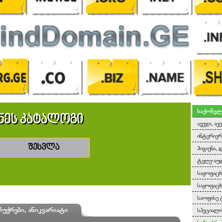
საქონელ
ნეს კატალოგი
ავეჯი, ავ
ინტერიერ
შესვლა
ჰიგიენა, 
ტელე-აუდ
საყოფაც
საყოფაცხ
საოფისე 
ჩუქრები, ანიკვარიატი
სპეციალ