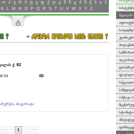
საჩუქრებ
ო
პ
ჟ
რ
ს
ტ
უ
ფ
ქ
ღ
ყ
შ
ჩ
ც
ძ
წ
ჭ
ხ
ჯ
ჰ
სისტემებ
K
L
M
N
O
P
Q
R
S
T
U
V
W
X
Y
Z
მედიცინა
ტ
აფთიაქებ
საავადმყ
კლინიკებ
პოლიკნინ
სამშობია
ალკოჰოლი
ილის ქ. 82
დისპანსე
ფსიქოლოგ
06 04
სპეციალი
სამედიცი
ოპტიკა, ს
აჩუქრები, ანიკვარიატი
მცენარეუ
სტომატო
ინსტიტუტ
ფარმაცევ
<<
<
1
>
>>