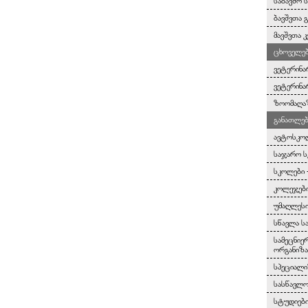
საბავშო 
ბავშვთა 
მავშვთა კ
ცხოველებ
ვეტერინა
ვეტერინა
ზოომაღა
განათლებ
ავტოსკო
საჯარო 
სკოლები 
კოლეჯები
უმაღლესი
სწავლა ს
სამეცნიე
ორგანიზა
სპეციალი
სასწავლო
სტუდიებ