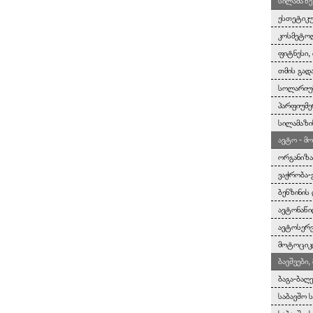
სილამაზე
ესთეტიკუ
კოსმეტოლ
ფიტნესი, 
თმის გად
სოლარიუმ
პარფიუმე
სილამაზი
ავტო - მ
ორგანიზა
ვაჭრობა-
ბენზინის
ავტონაწი
ავტოსერვ
მოტოციკლ
ბავშვები
ბაგა-ბაღ
საბავშო 