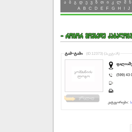
ა
ბ
გ
დ
ე
ვ
ზ
თ
ი
კ
ლ
მ
ნ
A
B
C
D
E
F
G
H
I
J
ტამ−ტამი
(ID:12373) (პაკეტი:A)
ფალიაშვ
(599) 43 
კატეგორიები:
ს