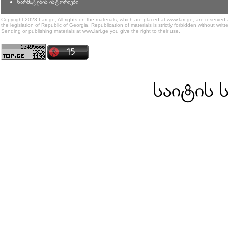
წარმატების ისტორიები
Copyright 2023 Lari.ge, All rights on the materials, which are placed at www.lari.ge, are reserved
the legislation of Republic of Georgia. Republication of materials is strictly forbidden without writt
Sending or publishing materials at www.lari.ge you give the right to their use.
საიტის 