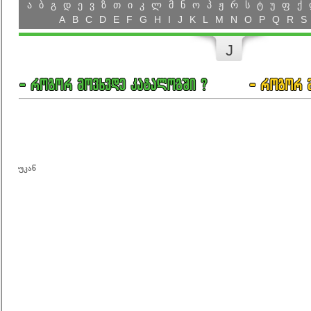
ა
ბ
გ
დ
ე
ვ
ზ
თ
ი
კ
ლ
მ
ნ
ო
პ
ჟ
რ
ს
ტ
უ
ფ
ქ
A
B
C
D
E
F
G
H
I
J
K
L
M
N
O
P
Q
R
S
J
უკან