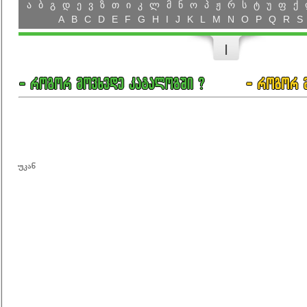
ა
ბ
გ
დ
ე
ვ
ზ
თ
ი
კ
ლ
მ
ნ
ო
პ
ჟ
რ
ს
ტ
უ
ფ
ქ
A
B
C
D
E
F
G
H
I
J
K
L
M
N
O
P
Q
R
S
I
უკან