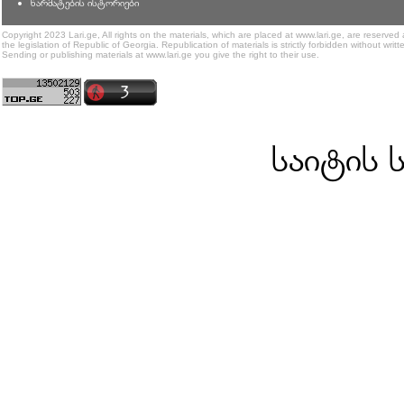
წარმატების ისტორიები
Copyright 2023 Lari.ge, All rights on the materials, which are placed at www.lari.ge, are reserved
the legislation of Republic of Georgia. Republication of materials is strictly forbidden without writt
Sending or publishing materials at www.lari.ge you give the right to their use.
საიტის 