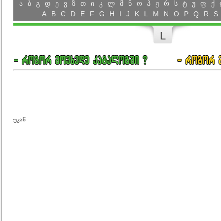
ა
ბ
გ
დ
ე
ვ
ზ
თ
ი
კ
ლ
მ
ნ
ო
პ
ჟ
რ
ს
ტ
უ
ფ
ქ
A
B
C
D
E
F
G
H
I
J
K
L
M
N
O
P
Q
R
S
L
უკან