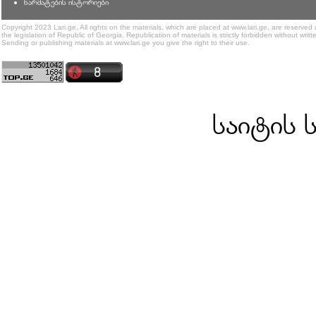
წარმატების ისტორიები
Copyright 2023 Lari.ge, All rights on the materials, which are placed at www.lari.ge, are reserved
the legislation of Republic of Georgia. Republication of materials is strictly forbidden without writt
Sending or publishing materials at www.lari.ge you give the right to their use.
საიტის 