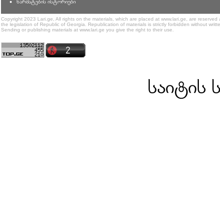
წარმატების ისტორიები
Copyright 2023 Lari.ge, All rights on the materials, which are placed at www.lari.ge, are reserved
the legislation of Republic of Georgia. Republication of materials is strictly forbidden without writt
Sending or publishing materials at www.lari.ge you give the right to their use.
საიტის 