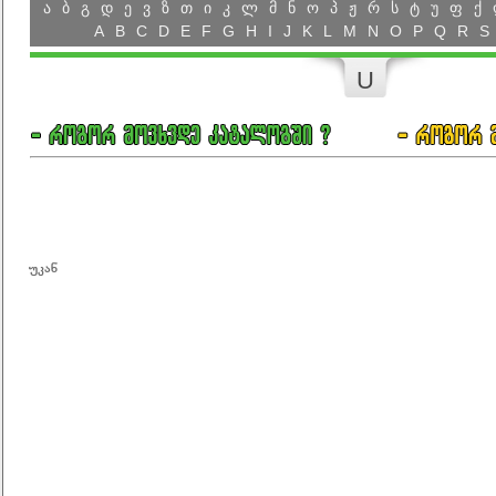
ა
ბ
გ
დ
ე
ვ
ზ
თ
ი
კ
ლ
მ
ნ
ო
პ
ჟ
რ
ს
ტ
უ
ფ
ქ
A
B
C
D
E
F
G
H
I
J
K
L
M
N
O
P
Q
R
S
U
უკან