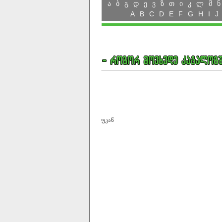
ა
ბ
გ
დ
ე
ვ
ზ
თ
ი
კ
ლ
მ
ნ
A
B
C
D
E
F
G
H
I
J
უკან