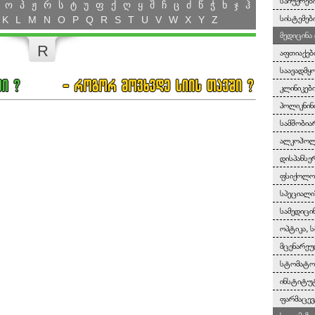
საჩუქრები
ო
პ
ჟ
რ
ს
ტ
უ
ფ
ქ
ღ
ყ
შ
ჩ
ც
ძ
წ
ჭ
ხ
ჯ
ჰ
სისტემებ
K
L
M
N
O
P
Q
R
S
T
U
V
W
X
Y
Z
მედიცინა
R
აფთიაქებ
საავადმყ
კლინიკებ
პოლიკნინ
სამშობია
ალკოჰოლი
დისპანსე
ფსიქოლოგ
სპეციალი
სამედიცი
ოპტიკა, ს
მცენარეუ
სტომატო
ინსტიტუტ
ფარმაცევ