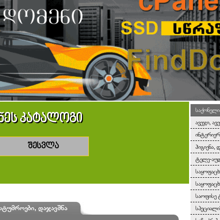
საქონელი
ნეს კატალოგი
ავეჯი, ავ
ინტერიერ
შესვლა
ჰიგიენა, 
ტელე-აუდ
საყოფაც
საყოფაცხ
საოფისე 
სტუმროები, დაჯავშნა
სპეციალ