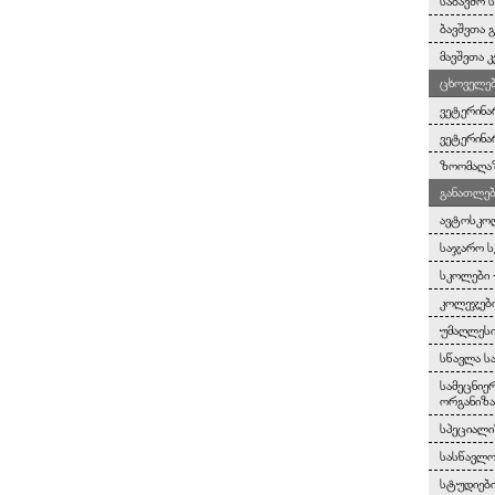
საბავშო 
ბავშვთა 
მავშვთა კ
ცხოველებ
ვეტერინა
ვეტერინა
ზოომაღა
განათლებ
ავტოსკო
საჯარო 
სკოლები 
კოლეჯები
უმაღლესი
სწავლა ს
სამეცნიე
ორგანიზა
სპეციალი
სასწავლო
სტუდიებ