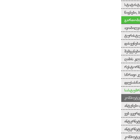
სტატისტ
წიგნები,
გართობა
ავიაბილე
ტურისტულ
დასვენებ
შემეცნებ
ღამის კლ
რესტორნე
სწრაფი კ
დღესასწა
სასტუმრ
კომპიუტე
ანტენები 
ვებ გვერ
ინტერნეტ
ინტერნეტ
კომპიუტე