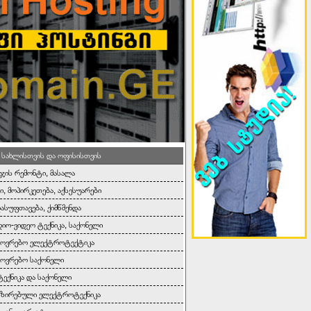
 სახლისთვის და ოფისისთვის
ეჯის რემონტი, მასალა
ი, მოპირკეთება, აქსესუარები
დასუფთავება, ქიმწმენდა
იო-ვიდეო ტექნიკა, საქონელი
ხოვრებო ელექტროტექტიკა
ოვრებო საქონელი
ტექნიკა და საქონელი
იზირებული ელექტროტექნიკა