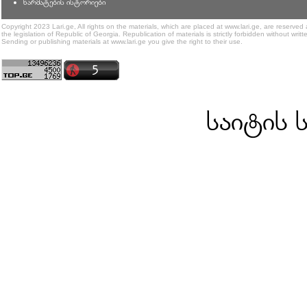
წარმატების ისტორიები
Copyright 2023 Lari.ge, All rights on the materials, which are placed at www.lari.ge, are reserved
the legislation of Republic of Georgia. Republication of materials is strictly forbidden without writt
Sending or publishing materials at www.lari.ge you give the right to their use.
საიტის 