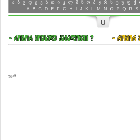
ა
ბ
გ
დ
ე
ვ
ზ
თ
ი
კ
ლ
მ
ნ
ო
პ
ჟ
რ
ს
ტ
უ
ფ
ქ
A
B
C
D
E
F
G
H
I
J
K
L
M
N
O
P
Q
R
S
U
უკან