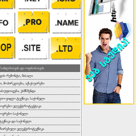
 სახლისთვის და ოფისისთვის
ეჯის რემონტი, მასალა
ი, მოპირკეთება, აქსესუარები
დასუფთავება, ქიმწმენდა
იო-ვიდეო ტექნიკა, საქონელი
ხოვრებო ელექტროტექტიკა
ოვრებო საქონელი
ტექნიკა და საქონელი
იზირებული ელექტროტექნიკა