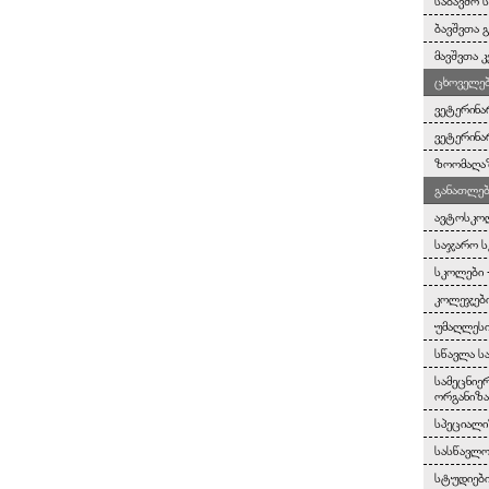
საბავშო 
ბავშვთა 
მავშვთა კ
ცხოველებ
ვეტერინა
ვეტერინა
ზოომაღა
განათლებ
ავტოსკო
საჯარო 
სკოლები 
კოლეჯები
უმაღლესი
სწავლა ს
სამეცნიე
ორგანიზა
სპეციალი
სასწავლო
სტუდიებ