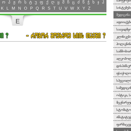
საჩუქრები
ო
პ
ჟ
რ
ს
ტ
უ
ფ
ქ
ღ
ყ
შ
ჩ
ც
ძ
წ
ჭ
ხ
ჯ
ჰ
სისტემებ
K
L
M
N
O
P
Q
R
S
T
U
V
W
X
Y
Z
მედიცინა
E
აფთიაქებ
საავადმყ
კლინიკებ
პოლიკნინ
სამშობია
ალკოჰოლი
დისპანსე
ფსიქოლოგ
სპეციალი
სამედიცი
ოპტიკა, ს
მცენარეუ
სტომატო
ინსტიტუტ
ფარმაცევ