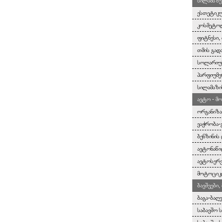
სილამაზე
ესთეტიკუ
კოსმეტოლ
ფიტნესი, 
თმის გად
სოლარიუმ
პარფიუმე
სილამაზი
ავტო - მ
ორგანიზა
ვაჭრობა-
ბენზინის
ავტონაწი
ავტოსერვ
მოტოციკლ
ბავშვები
ბაგა-ბაღ
საბავშო 