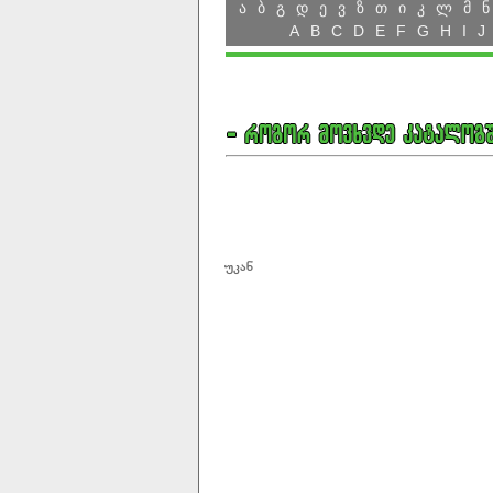
ა
ბ
გ
დ
ე
ვ
ზ
თ
ი
კ
ლ
მ
ნ
A
B
C
D
E
F
G
H
I
J
უკან