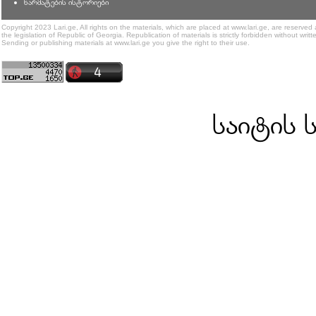
წარმატების ისტორიები
Copyright 2023 Lari.ge, All rights on the materials, which are placed at www.lari.ge, are reserved
the legislation of Republic of Georgia. Republication of materials is strictly forbidden without writt
Sending or publishing materials at www.lari.ge you give the right to their use.
საიტის 