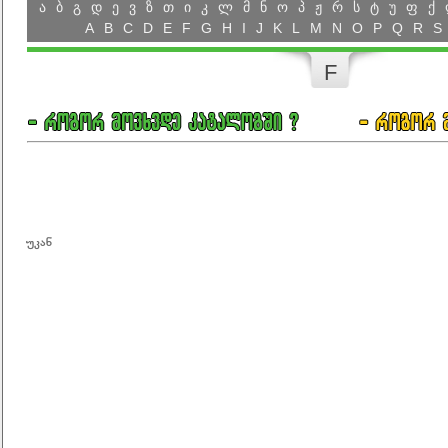
ა
ბ
გ
დ
ე
ვ
ზ
თ
ი
კ
ლ
მ
ნ
ო
პ
ჟ
რ
ს
ტ
უ
ფ
ქ
A
B
C
D
E
F
G
H
I
J
K
L
M
N
O
P
Q
R
S
F
უკან