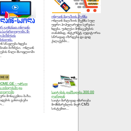
ონლაინ მაღაზიის შექმნა
ონლაინ მაღაზიის შექმნა სულ
უფრო პოპულარული სერვისი
რ გავხსნათ ონლაინ-
ხდება. უახლესი მონაცემების
ა საქართველოში: 6-
თანახმად, ინტერნეტ აუდიტორია
ი ბიზნესის
სწრაფად იზრდება და დიდ
ბისთვის.
ქალაქებში...
ნ სწავლება ხდება
ბიანი ბიზნესი. ონლაინ
ლების წილი მსოფლიოში
..
OME.GE - უძრავი
ბა თბილისში და
რთველოში
საიტების დამზადება 300.00
ური მონაცემთა ბაზა.
ლარიდან
ადების განთავსება
საიტი მარტივად იმართება
...
მომხმარებლის მიერ CMS
სისტემით...