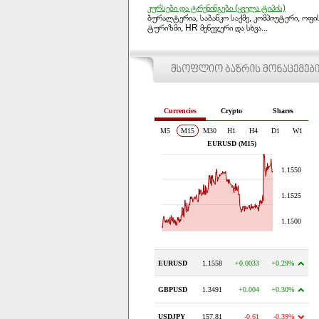
კურსები და ტრენინგები (ყველა ტიპის)
UAH
ბურალტერია, საბანკო საქმე, კომპიუტერი, ოფის
ტურიზმი, HR მენეჯერი და სხვა...
SEK
CZK
CNY
HKD
JPY
INR
ISK
RUB
RSD
HUF
KZT
KGS
KRW
AMD
UZS
IRR