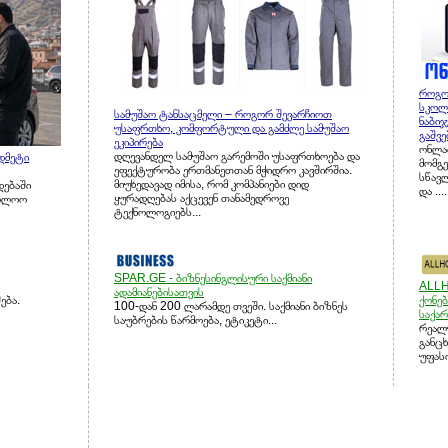
როგო
სკოლ
სამუშაო ტანსაცმელი – როგორ შევარჩიოთ
ნაბიჯ
უსაფრთხო, კომფორტული და გამძლე სამუშაო
გაშვე
ეკიპირება
ონლაი
დღევანდელ სამუშაო გარემოში უსაფრთხოება და
დმეტი
მომგე
ეფექტურობა ერთმანეთთან მჭიდრო კავშირშია.
სწავ
მიუხედავად იმისა, რომ კომპანიები დიდ
დებაში
და ....
ყურადღებას აქცევენ თანამედროვე
ბოლოო
ტექნოლოგიებს...
SPAR.GE - ბიზნესინგლისური საქმიანი
ALLH
ადამიანებისათვის
ება.
ქონე
100-დან 200 ლარამდე თვეში. საქმიანი ბიზნეს
საქა
საუბრების წარმოება, ეტიკეტი...
რეალ
განცხ
უფასო