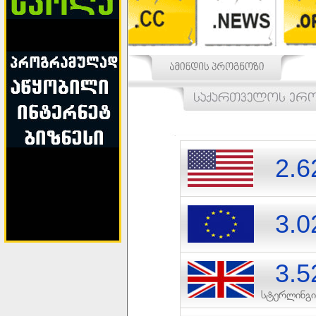
შეი
2.6
3.0
3.5
სტერლინგი