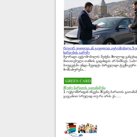
TRY
CAD
SGD
KWD
CHF
AED
როგორ ვიყიდოთ ან გავყიდოთ ავტომობილი ზე
ხარჯების გარეშე
DKK
მეორადი ავტომობილის შეძენა მხოლოდ განცხა
მითითებული თანხის გადახდას არ ნიშნავს. სა
EGP
ბიუჯეტში უნდა შევიდეს პირველადი ტექნიკური
მომსახურება...
TMT
ILS
QAR
მწვანე ბარათის გათამაშება
1 ოქტომბრიდან იწყება მწვანე ბარათის გათამაშ
MDL
გაეცანით სრულად თუ რა არის ეს......
NOK
PLN
RON
ZAR
TJS